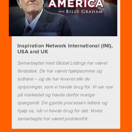
Inspiration Network International (INI),
USA and UK
Samarbejdet med Global Listings har været
fantastisk. De har været hjælpsomme og
lydhøre – og de har leveret alle de
oplysninger, som vi havde brug for. Vi var nye
på markedet og havde derfor mange
spørgsmål. De gjorde processen lettere og
hjalp os, når vi havde brug for det. Vores
samarbejde har været problemfrit.