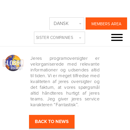
MEDIA-PRESS TV,
DANSK
MEMBERS AREA
INTERNATIONAL
SISTER COMPANIES
Friday, March 31st, 2017
Jeres programoversigter er
velorganiserede med relevante
informationer og udsendes altid
til tiden. Vi er meget tilfredse med
kvaliteten af jeres oversigter og
det faktum, at vores spørgsmål
altid håndteres hurtigt af jeres
teams. Jeg giver jeres service
karakteren “Fantastisk”.
BACK TO NEWS