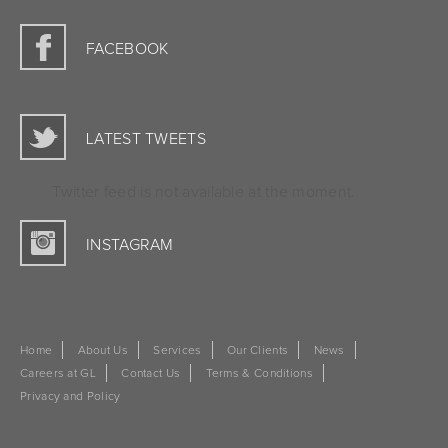
FACEBOOK
LATEST TWEETS
Twitter feed is not available at the moment.
INSTAGRAM
Home
About Us
Services
Our Clients
News
Careers at GL
Contact Us
Terms & Conditions
Privacy and Policy