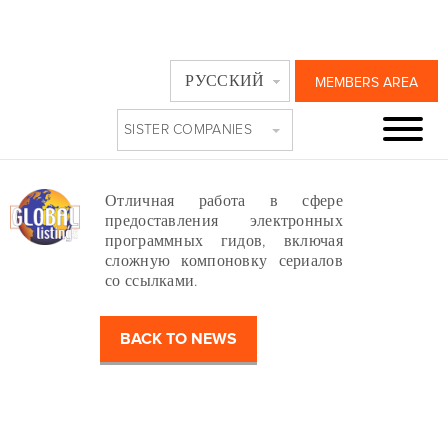
SKY ITALIA,
РУССКИЙ
MEMBERS AREA
ИТАЛИЯ
SISTER COMPANIES
Thursday, March 30th, 2017
Отличная работа в сфере
предоставления электронных
программных гидов, включая
сложную компоновку сериалов
со ссылками.
BACK TO NEWS