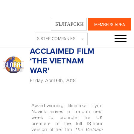
LYNN NOVICK IN
БЪЛГАРСКИ
MEMBERS AREA
LONDON 10 APRIL
SISTER COMPANIES
FOR Q&A ON
ACCLAIMED FILM
‘THE VIETNAM
WAR’
Friday, April 6th, 2018
Award-winning filmmaker Lynn
Novick arrives in London next
week to promote the UK
premiere of the full 18-hour
version of her film
The Vietnam