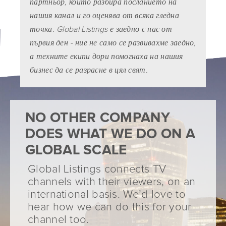
партньор, който разбира посланието на
нашия канал и го оценява от всяка гледна
точка. Global Listings е заедно с нас от
READ MORE TESTIMONIALS
първия ден - ние не само се развивахме заедно,
а техните екипи дори помогнаха на нашия
бизнес да се разрасне в цял свят.
NO OTHER COMPANY
DOES WHAT WE DO ON A
GLOBAL SCALE
Global Listings connects TV
channels with their viewers, on an
international basis. We’d love to
hear how we can do this for your
channel too.