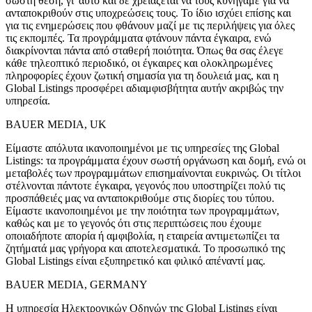
σωστή θέση, γι' αυτό και δε χρειάζεται να τους κυνηγάμε για να
ανταποκριθούν στις υποχρεώσεις τους. Το ίδιο ισχύει επίσης και
για τις ενημερώσεις που φθάνουν μαζί με τις περιλήψεις για όλες
τις εκπομπές. Τα προγράμματα φτάνουν πάντα έγκαιρα, ενώ
διακρίνονται πάντα από σταθερή ποιότητα. Όπως θα σας έλεγε
κάθε τηλεοπτικό περιοδικό, οι έγκαιρες και ολοκληρωμένες
πληροφορίες έχουν ζωτική σημασία για τη δουλειά μας, και η
Global Listings προσφέρει αδιαμφισβήτητα αυτήν ακριβώς την
υπηρεσία.
BAUER MEDIA, UK
Είμαστε απόλυτα ικανοποιημένοι με τις υπηρεσίες της Global
Listings: τα προγράμματα έχουν σωστή οργάνωση και δομή, ενώ οι
μεταβολές των προγραμμάτων επισημαίνονται ευκρινώς. Οι τίτλοι
στέλνονται πάντοτε έγκαιρα, γεγονός που υποστηρίζει πολύ τις
προσπάθειές μας να ανταποκριθούμε στις διορίες του τύπου.
Είμαστε ικανοποιημένοι με την ποιότητα των προγραμμάτων,
καθώς και με το γεγονός ότι στις περιπτώσεις που έχουμε
οποιαδήποτε απορία ή αμφιβολία, η εταιρεία αντιμετωπίζει τα
ζητήματά μας γρήγορα και αποτελεσματικά. Το προσωπικό της
Global Listings είναι εξυπηρετικό και φιλικό απέναντί μας.
BAUER MEDIA, GERMANY
Η υπηρεσία Ηλεκτρονικών Οδηγών της Global Listings είναι