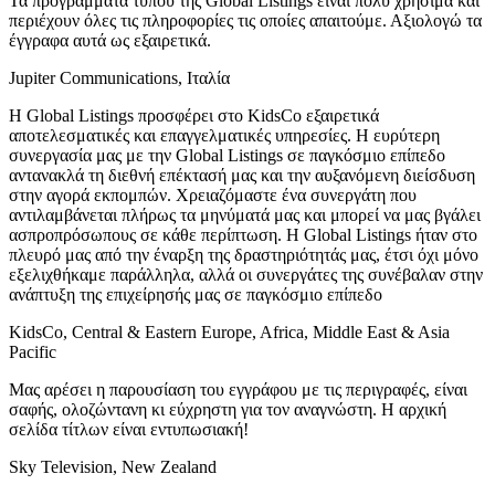
Τα προγράμματα τύπου της Global Listings είναι πολύ χρήσιμα και
περιέχουν όλες τις πληροφορίες τις οποίες απαιτούμε. Αξιολογώ τα
έγγραφα αυτά ως εξαιρετικά.
Jupiter Communications, Ιταλία
Η Global Listings προσφέρει στο KidsCo εξαιρετικά
αποτελεσματικές και επαγγελματικές υπηρεσίες. Η ευρύτερη
συνεργασία μας με την Global Listings σε παγκόσμιο επίπεδο
αντανακλά τη διεθνή επέκτασή μας και την αυξανόμενη διείσδυση
στην αγορά εκπομπών. Χρειαζόμαστε ένα συνεργάτη που
αντιλαμβάνεται πλήρως τα μηνύματά μας και μπορεί να μας βγάλει
ασπροπρόσωπους σε κάθε περίπτωση. Η Global Listings ήταν στο
πλευρό μας από την έναρξη της δραστηριότητάς μας, έτσι όχι μόνο
εξελιχθήκαμε παράλληλα, αλλά οι συνεργάτες της συνέβαλαν στην
ανάπτυξη της επιχείρησής μας σε παγκόσμιο επίπεδο
KidsCo, Central & Eastern Europe, Africa, Middle East & Asia
Pacific
Μας αρέσει η παρουσίαση του εγγράφου με τις περιγραφές, είναι
σαφής, ολοζώντανη κι εύχρηστη για τον αναγνώστη. Η αρχική
σελίδα τίτλων είναι εντυπωσιακή!
Sky Television, New Zealand