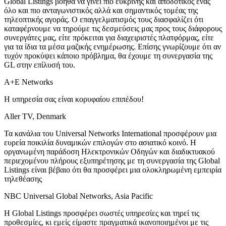
Global Listings βοηθά να γίνει πιο ευκρινής και αποδοτικός ένας
όλο και πιο ανταγωνιστικός αλλά και σημαντικός τομέας της
τηλεοπτικής αγοράς. Ο επαγγελματισμός τους διασφαλίζει ότι
καταφέρνουμε να τηρούμε τις δεσμεύσεις μας προς τους διάφορους
συνεργάτες μας, είτε πρόκειται για διαχειριστές πλατφόρμας, είτε
για τα ίδια τα μέσα μαζικής ενημέρωσης. Επίσης γνωρίζουμε ότι αν
τυχόν προκύψει κάποιο πρόβλημα, θα έχουμε τη συνεργασία της
GL στην επίλυσή του.
A+E Networks
Η υπηρεσία σας είναι κορυφαίου επιπέδου!
Aller TV, Denmark
Τα κανάλια του Universal Networks International προσφέρουν μια
ευρεία ποικιλία δυναμικών επιλογών στο ασιατικό κοινό. Η
οργανωμένη παράδοση Ηλεκτρονικών Οδηγών και διαδικτυακού
περιεχομένου πλήρους εξυπηρέτησης με τη συνεργασία της Global
Listings είναι βέβαιο ότι θα προσφέρει μια ολοκληρωμένη εμπειρία
τηλεθέασης
NBC Universal Global Networks, Asia Pacific
Η Global Listings προσφέρει σωστές υπηρεσίες και τηρεί τις
προθεσμίες, κι εμείς είμαστε πραγματικά ικανοποιημένοι με τις