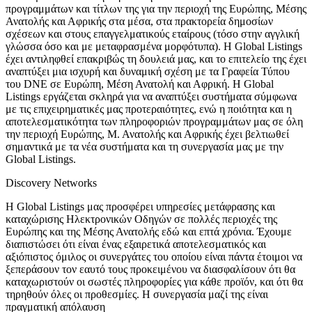
προγραμμάτων και τίτλων της για την περιοχή της Ευρώπης, Μέσης
Ανατολής και Αφρικής στα μέσα, στα πρακτορεία δημοσίων
σχέσεων και στους επαγγελματικούς εταίρους (τόσο στην αγγλική
γλώσσα όσο και με μεταφρασμένα μορφότυπα). Η Global Listings
έχει αντιληφθεί επακριβώς τη δουλειά μας, και το επιτελείο της έχει
αναπτύξει μια ισχυρή και δυναμική σχέση με τα Γραφεία Τύπου
του DNE σε Ευρώπη, Μέση Ανατολή και Αφρική. Η Global
Listings εργάζεται σκληρά για να αναπτύξει συστήματα σύμφωνα
με τις επιχειρηματικές μας προτεραιότητες, ενώ η ποιότητα και η
αποτελεσματικότητα των πληροφοριών προγραμμάτων μας σε όλη
την περιοχή Ευρώπης, Μ. Ανατολής και Αφρικής έχει βελτιωθεί
σημαντικά με τα νέα συστήματα και τη συνεργασία μας με την
Global Listings.
Discovery Networks
Η Global Listings μας προσφέρει υπηρεσίες μετάφρασης και
καταχώρισης Ηλεκτρονικών Οδηγών σε πολλές περιοχές της
Ευρώπης και της Μέσης Ανατολής εδώ και επτά χρόνια. Έχουμε
διαπιστώσει ότι είναι ένας εξαιρετικά αποτελεσματικός και
αξιόπιστος όμιλος οι συνεργάτες του οποίου είναι πάντα έτοιμοι να
ξεπεράσουν τον εαυτό τους προκειμένου να διασφαλίσουν ότι θα
καταχωριστούν οι σωστές πληροφορίες για κάθε προϊόν, και ότι θα
τηρηθούν όλες οι προθεσμίες. Η συνεργασία μαζί της είναι
πραγματική απόλαυση