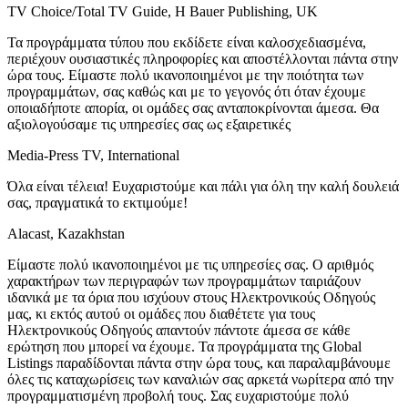
TV Choice/Total TV Guide, H Bauer Publishing, UK
Τα προγράμματα τύπου που εκδίδετε είναι καλοσχεδιασμένα,
περιέχουν ουσιαστικές πληροφορίες και αποστέλλονται πάντα στην
ώρα τους. Είμαστε πολύ ικανοποιημένοι με την ποιότητα των
προγραμμάτων, σας καθώς και με το γεγονός ότι όταν έχουμε
οποιαδήποτε απορία, οι ομάδες σας ανταποκρίνονται άμεσα. Θα
αξιολογούσαμε τις υπηρεσίες σας ως εξαιρετικές
Media-Press TV, International
Όλα είναι τέλεια! Ευχαριστούμε και πάλι για όλη την καλή δουλειά
σας, πραγματικά το εκτιμούμε!
Alacast, Kazakhstan
Είμαστε πολύ ικανοποιημένοι με τις υπηρεσίες σας. Ο αριθμός
χαρακτήρων των περιγραφών των προγραμμάτων ταιριάζουν
ιδανικά με τα όρια που ισχύουν στους Ηλεκτρονικούς Οδηγούς
μας, κι εκτός αυτού οι ομάδες που διαθέτετε για τους
Ηλεκτρονικούς Οδηγούς απαντούν πάντοτε άμεσα σε κάθε
ερώτηση που μπορεί να έχουμε. Τα προγράμματα της Global
Listings παραδίδονται πάντα στην ώρα τους, και παραλαμβάνουμε
όλες τις καταχωρίσεις των καναλιών σας αρκετά νωρίτερα από την
προγραμματισμένη προβολή τους. Σας ευχαριστούμε πολύ