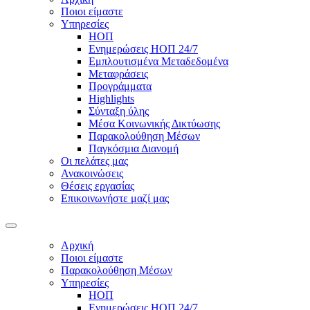
Ποιοι είμαστε
Υπηρεσίες
ΗΟΠ
Ενημερώσεις ΗΟΠ 24/7
Εμπλουτισμένα Μεταδεδομένα
Μεταφράσεις
Προγράμματα
Highlights
Σύνταξη ύλης
Μέσα Κοινωνικής Δικτύωσης
Παρακολούθηση Μέσων
Παγκόσμια Διανομή
Οι πελάτες μας
Ανακοινώσεις
Θέσεις εργασίας
Επικοινωνήστε μαζί μας
Αρχική
Ποιοι είμαστε
Παρακολούθηση Μέσων
Υπηρεσίες
ΗΟΠ
Ενημερώσεις ΗΟΠ 24/7