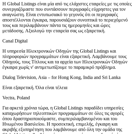
Η Global Listings είναι μία από τις ελάχιστες εταιρείες με τις οποίες
συνεργαζόμαστε που συντάσσουν περιγραφές εύχρηστες για τον
αναγνώστη. Είναι εντυπωσιακό το γεγονός ότι οι περιγραφές
αποστέλλονται έγκαιρα, παρουσιάζουν συνοπτικά το περιεχόμενό
τους και περιλαμβάνουν πάντα τις ημερομηνίες και ώρες
μετάδοσης. Αξιολογώ την εταιρεία σας ως εξαιρετική.
Canal Digital
Η υπηρεσία Ηλεκτρονικών Οδηγών της Global Listings και
πληροφοριών προγραμμάτων είναι εξαιρετική. Λαμβάνουμε τους
Οδηγούς, τους Τίτλους και τα αρχεία των Ηλεκτρονικών Οδηγών
έγκαιρα χωρίς ν' αντιμετωπίζουμε το παραμικρό πρόβλημα.
Dialog Television, Asia – for Hong Kong, India and Sri Lanka
Είναι εξαιρετική. Όλα είναι τέλεια
Vectra, Poland
Για αρκετά χρόνια τώρα, η Global Listings παραδίδει υπηρεσίες
καταχωρήσεων τηλεοπτικών προγραμμάτων σε όλες τις αγορές
όπου δραστηριοποιούμαστε, συμπεριλαμβανομένου και του
Ηνωμένου Βασιλείου. Η προσεκτική, επιμελής, έγκαιρη και
ακριβής εξυπηρέτηση που λαμβάνουμε από όλη την ομάδα της