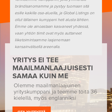
brändisanomamme ja pystyy tuomaan sitä
esille kaikilla osa-alueilla, ja Global Listings on
ollut tällainen kumppani heti alusta lähtien.
Emme ole ainoastaan kasvaneet yhdessä,
vaan yhtiön tiimit ovat myös auttaneet
liiketoimintaamme laajenemaan
kansainvälisellä areenalla.
YKSIKÄÄN TOINEN
YRITYS EI TEE
MAAILMANLAAJUISESTI
SAMAA KUIN ME
Olemme maailmanlaajuinen
yrityskumppani ja teemme töitä 36
kielellä, myös englanniksi