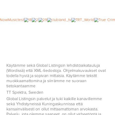
Käytämme sekä Global Listingsin lehdistöaikatauluja
(Wordissä) että XML-tiedostoja. Ohjelmakuvaukset ovat
todella hyviä ja sopivan mittaisia. Käytämme tekstit
muokkaamattomina ja siirrämme ne suoraan
tietokantaamme
TT Spektra, Sweden
Global Listingsin palvelut ja tuki kaikille kanavillemme
sekä Yhdistyneissä Kuningaskunnissa että
kansainvälisesti on ollut mittaamattoman arvokasta.
Palvelu, jota olemme saaneet, on ollut virheetöntä ja