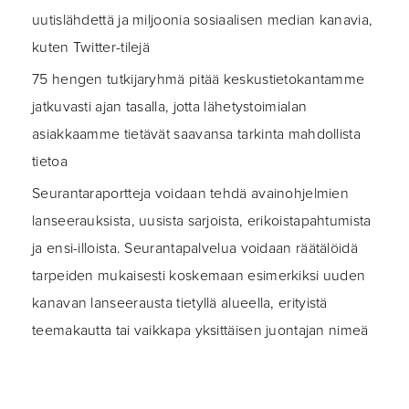
uutislähdettä ja miljoonia sosiaalisen median kanavia,
kuten Twitter-tilejä
75 hengen tutkijaryhmä pitää keskustietokantamme
jatkuvasti ajan tasalla, jotta lähetystoimialan
asiakkaamme tietävät saavansa tarkinta mahdollista
tietoa
Seurantaraportteja voidaan tehdä avainohjelmien
lanseerauksista, uusista sarjoista, erikoistapahtumista
ja ensi-illoista. Seurantapalvelua voidaan räätälöidä
tarpeiden mukaisesti koskemaan esimerkiksi uuden
kanavan lanseerausta tietyllä alueella, erityistä
teemakautta tai vaikkapa yksittäisen juontajan nimeä