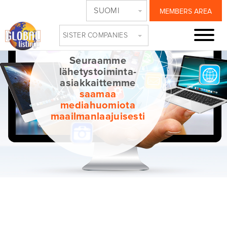
SUOMI
MEMBERS AREA
SISTER COMPANIES
Seuraamme
lähetystoiminta-
asiakkaittemme
saamaa
mediahuomiota
maailmanlaajuisesti