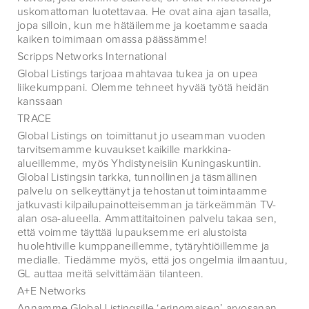
uskomattoman luotettavaa. He ovat aina ajan tasalla,
jopa silloin, kun me hätäilemme ja koetamme saada
kaiken toimimaan omassa päässämme!
Scripps Networks International
Global Listings tarjoaa mahtavaa tukea ja on upea
liikekumppani. Olemme tehneet hyvää työtä heidän
kanssaan
TRACE
Global Listings on toimittanut jo useamman vuoden
tarvitsemamme kuvaukset kaikille markkina-
alueillemme, myös Yhdistyneisiin Kuningaskuntiin.
Global Listingsin tarkka, tunnollinen ja täsmällinen
palvelu on selkeyttänyt ja tehostanut toimintaamme
jatkuvasti kilpailupainotteisemman ja tärkeämmän TV-
alan osa-alueella. Ammattitaitoinen palvelu takaa sen,
että voimme täyttää lupauksemme eri alustoista
huolehtiville kumppaneillemme, tytäryhtiöillemme ja
medialle. Tiedämme myös, että jos ongelmia ilmaantuu,
GL auttaa meitä selvittämään tilanteen.
A+E Networks
Annamme Global Listingsille ‘erinomaisen’ arvosanan