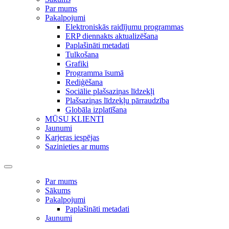
Par mums
Pakalpojumi
Elektroniskās raidījumu programmas
ERP diennakts aktualizēšana
Paplašināti metadati
Tulkošana
Grafiki
Programma īsumā
Rediģēšana
Sociālie plašsaziņas līdzekļi
Plašsaziņas līdzekļu pārraudzība
Globāla izplatīšana
MŪSU KLIENTI
Jaunumi
Karjeras iespējas
Sazinieties ar mums
Par mums
Sākums
Pakalpojumi
Paplašināti metadati
Jaunumi