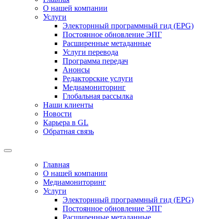
О нашей компании
Услуги
Электорнный программный гид (EPG)
Постоянное обновление ЭПГ
Расширенные метаданные
Услуги перевода
Программа передач
Анонсы
Редакторские услуги
Медиамониторинг
Глобальная рассылка
Наши клиенты
Новости
Карьера в GL
Обратная связь
Главная
О нашей компании
Медиамониторинг
Услуги
Электорнный программный гид (EPG)
Постоянное обновление ЭПГ
Расширенные метаданные