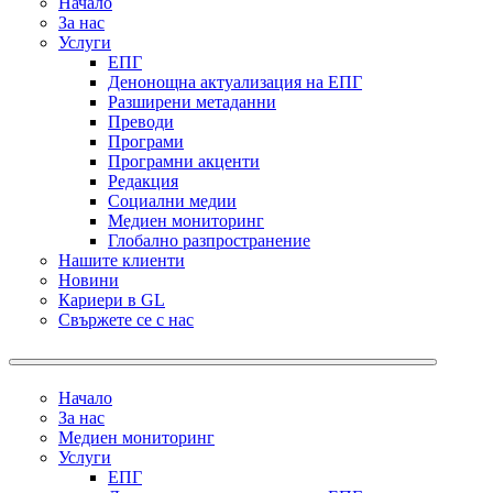
Начало
За нас
Услуги
ЕПГ
Денонощна актуализация на ЕПГ
Разширени метаданни
Преводи
Програми
Програмни акценти
Редакция
Социални медии
Медиен мониторинг
Глобално разпространение
Нашите клиенти
Новини
Кариери в GL
Свържете се с нас
Начало
За нас
Медиен мониторинг
Услуги
ЕПГ