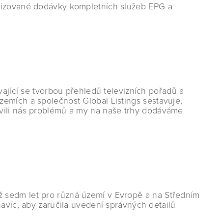
atizované dodávky kompletních služeb EPG a
vající se tvorbou přehledů televizních pořadů a
emích a společnost Global Listings sestavuje,
avili nás problémů a my na naše trhy dodáváme
ž sedm let pro různá území v Evropě a na Středním
navíc, aby zaručila uvedení správných detailů