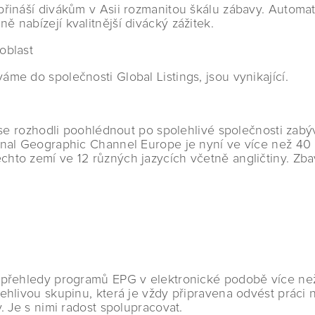
 přináší divákům v Asii rozmanitou škálu zábavy. Autom
 nabízejí kvalitnější divácký zážitek.
oblast
me do společnosti Global Listings, jsou vynikající.
 se rozhodli poohlédnout po spolehlivé společnosti zabý
onal Geographic Channel Europe je nyní ve více než 40 z
hto zemí ve 12 různých jazycích včetně angličtiny. Zb
a přehledy programů EPG v elektronické podobě více ne
ehlivou skupinu, která je vždy připravena odvést práci 
. Je s nimi radost spolupracovat.