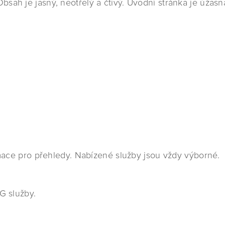
ah je jasný, neotřelý a čtivý. Úvodní stránka je úžasn
rmace pro přehledy. Nabízené služby jsou vždy výborné.
G služby.