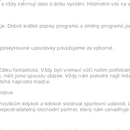
a vždy zahrnují data a dobu vysílání. Hodnotím vás na 
uje. Dobré krátké popisy programů a změny programů jsou
mi poskytované upoutávky považujeme za výborné.
čátku fantastická. Vždy byli vnímaví vůči našim potřebá
, měli jsme spoustu otázek. Vždy nám pomohli najít řeše
bíhá naprosto hladce.
itánie
nouškům kdykoli a kdekoli sledovat sportovní události. 
nepostradatelný obchodní partner, který nám usnadňuje 