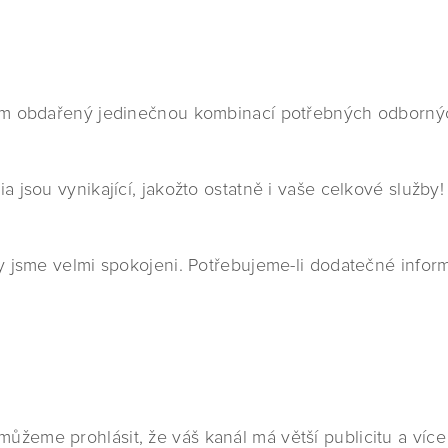
 obdařený jedinečnou kombinací potřebných odborných z
jsou vynikající, jakožto ostatně i vaše celkové služby!
y jsme velmi spokojeni. Potřebujeme-li dodatečné info
me prohlásit, že váš kanál má větší publicitu a více i