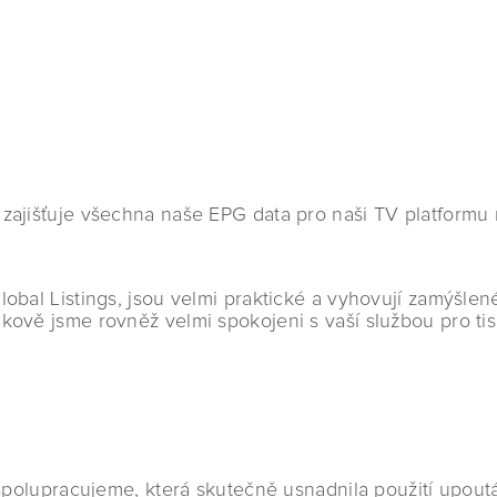
 zajišťuje všechna naše EPG data pro naši TV platformu 
Global Listings, jsou velmi praktické a vyhovují zamýš
kově jsme rovněž velmi spokojeni s vaší službou pro tis
ž spolupracujeme, která skutečně usnadnila použití upou