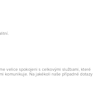
itní.
me velice spokojeni s celkovými službami, které
imi komunikuje. Na jakékoli naše případné dotazy