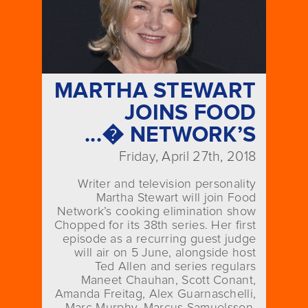
MARTHA STEWART
JOINS FOOD
NETWORK’S �...
Friday, April 27th, 2018
Writer and television personality
Martha Stewart will join Food
Network’s cooking elimination show
Chopped for its 38th series. Her first
episode as a recurring guest judge
will air on 5 June, alongside host
Ted Allen and series regulars
Maneet Chauhan, Scott Conant,
Amanda Freitag, Alex Guarnaschelli,
Marc Murphy, Marcus Samuelsson,