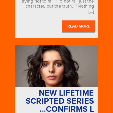
trying not to fail. “To not fail just the
character, but the truth.” “Nothing
[…]
READ MORE
NEW LIFETIME
SCRIPTED SERIES
CONFIRMS L...