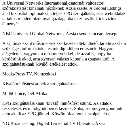
A Universal Networks International csatornái változatos
szórakoztatást kínálnak nézőiknek Ázsia szerte. A Global Listings
által biztosított optimalizált, teljes EPG szolgáltatás, és a weboldalak
tartalma minden bizonnyal gazdagabbá teszi nézőink televíziós
élményét.
NBC Universal Global Networks, Ázsia csendes-óceáni térsége
A sajtónak szánt műsortervek szerkezete áttekinthető, tartalmazzák a
szükséges információkat és mindig időben érkeznek. Nagyon
elégedettek vagyunk a műsorterveikkel, de azzal is, hogy ha
kérdésünk akad, arra gyorsan választ kapunk a csapataiktól. A
szolgáltatásuknak 'kiváló' értékelést adok.
Media-Press TV, Nemzetközi
Kiváló minősítést adnék a szolgáltatásnak.
MultiChoice, Dél-Afrika
EPG szolgáltatásuknak ’kiváló’ minősítést adunk. Az adatok
részletesek és mindig időben érkeznek. Soha, semmilyen gondunk
nem akadt az EPG-jükkel. Köszönjük a remek szolgáltatást.
NG Broadcasting, Digital Terrestrial TV Operator, Ázsia