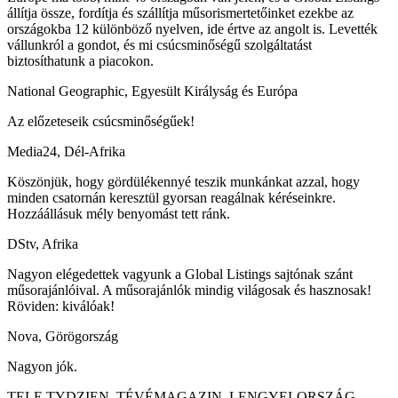
állítja össze, fordítja és szállítja műsorismertetőinket ezekbe az
országokba 12 különböző nyelven, ide értve az angolt is. Levették
vállunkról a gondot, és mi csúcsminőségű szolgáltatást
biztosíthatunk a piacokon.
National Geographic, Egyesült Királyság és Európa
Az előzeteseik csúcsminőségűek!
Media24, Dél-Afrika
Köszönjük, hogy gördülékennyé teszik munkánkat azzal, hogy
minden csatornán keresztül gyorsan reagálnak kéréseinkre.
Hozzáállásuk mély benyomást tett ránk.
DStv, Afrika
Nagyon elégedettek vagyunk a Global Listings sajtónak szánt
műsorajánlóival. A műsorajánlók mindig világosak és hasznosak!
Röviden: kiválóak!
Nova, Görögország
Nagyon jók.
TELE TYDZIEN, TÉVÉMAGAZIN, LENGYELORSZÁG