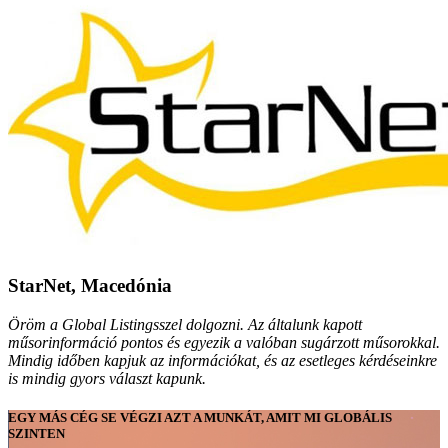
StarNet, Macedónia
Öröm a Global Listingsszel dolgozni. Az általunk kapott
műsorinformáció pontos és egyezik a valóban sugárzott műsorokkal.
Mindig időben kapjuk az információkat, és az esetleges kérdéseinkre
is mindig gyors választ kapunk.
EGY MÁS CÉG SE VÉGZI AZT A MUNKÁT, AMIT MI GLOBÁLIS
SZINTEN