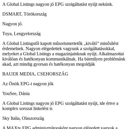
A Global Listings nagyon jó EPG szolgáltatást nyújt nekünk.
DSMART, Törökország
Nagyon jó.
Toya, Lengyelország
A Global Listingstől kapott műsorismertetők „kiváló” minősítést
érdemelnek. Nagyon elégedettek vagyunk a szolgáltatásokkal,
melyeket a Global Listings a magazinjainknak nyújt. Alkalmazottai
kiválóan és hatékonyan kommunikálnak. Ha bármilyen problémánk
akad, azt mindig gyorsan és hatékonyan megoldják
BAUER MEDIA, CSEHORSZÁG
Az Önök EPG-i nagyon jók
YouSee, Dánia
A Global Listings nagyon jó EPG szolgáltatást nyújt, ide értve a
komplex sorozat linkelést is
Sky Italia, Olaszország
A MAXtv EPG adminisztrátoraként nagyon elégedett vagyok a