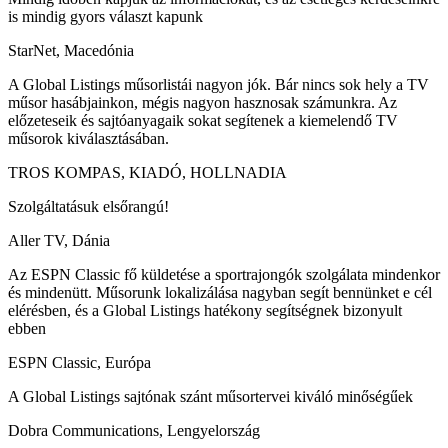
is mindig gyors választ kapunk
StarNet, Macedónia
A Global Listings műsorlistái nagyon jók. Bár nincs sok hely a TV
műsor hasábjainkon, mégis nagyon hasznosak számunkra. Az
előzeteseik és sajtóanyagaik sokat segítenek a kiemelendő TV
műsorok kiválasztásában.
TROS KOMPAS, KIADÓ, HOLLNADIA
Szolgáltatásuk elsőrangú!
Aller TV, Dánia
Az ESPN Classic fő küldetése a sportrajongók szolgálata mindenkor
és mindenütt. Műsorunk lokalizálása nagyban segít bennünket e cél
elérésben, és a Global Listings hatékony segítségnek bizonyult
ebben
ESPN Classic, Európa
A Global Listings sajtónak szánt műsortervei kiváló minőségűek
Dobra Communications, Lengyelország