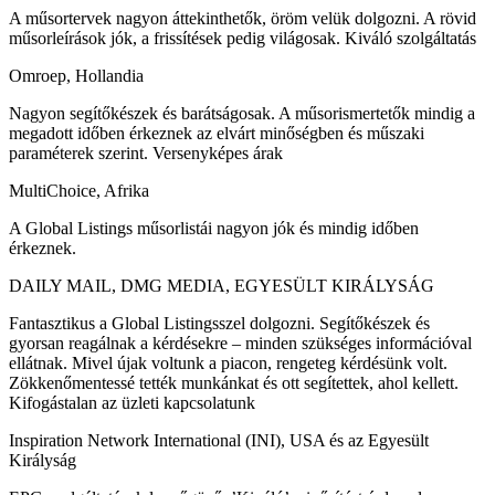
A műsortervek nagyon áttekinthetők, öröm velük dolgozni. A rövid
műsorleírások jók, a frissítések pedig világosak. Kiváló szolgáltatás
Omroep, Hollandia
Nagyon segítőkészek és barátságosak. A műsorismertetők mindig a
megadott időben érkeznek az elvárt minőségben és műszaki
paraméterek szerint. Versenyképes árak
MultiChoice, Afrika
A Global Listings műsorlistái nagyon jók és mindig időben
érkeznek.
DAILY MAIL, DMG MEDIA, EGYESÜLT KIRÁLYSÁG
Fantasztikus a Global Listingsszel dolgozni. Segítőkészek és
gyorsan reagálnak a kérdésekre – minden szükséges információval
ellátnak. Mivel újak voltunk a piacon, rengeteg kérdésünk volt.
Zökkenőmentessé tették munkánkat és ott segítettek, ahol kellett.
Kifogástalan az üzleti kapcsolatunk
Inspiration Network International (INI), USA és az Egyesült
Királyság