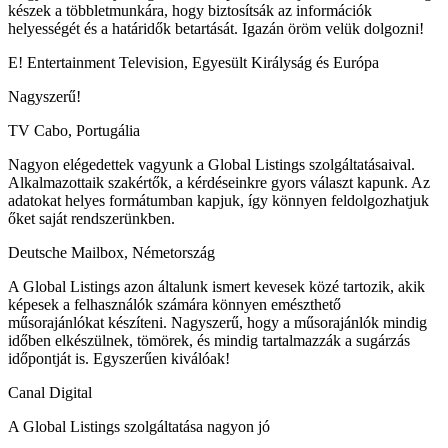
készek a többletmunkára, hogy biztosítsák az információk
helyességét és a határidők betartását. Igazán öröm velük dolgozni!
E! Entertainment Television, Egyesült Királyság és Európa
Nagyszerű!
TV Cabo, Portugália
Nagyon elégedettek vagyunk a Global Listings szolgáltatásaival.
Alkalmazottaik szakértők, a kérdéseinkre gyors választ kapunk. Az
adatokat helyes formátumban kapjuk, így könnyen feldolgozhatjuk
őket saját rendszerünkben.
Deutsche Mailbox, Németország
A Global Listings azon általunk ismert kevesek közé tartozik, akik
képesek a felhasználók számára könnyen emészthető
műsorajánlókat készíteni. Nagyszerű, hogy a műsorajánlók mindig
időben elkészülnek, tömörek, és mindig tartalmazzák a sugárzás
időpontját is. Egyszerűen kiválóak!
Canal Digital
A Global Listings szolgáltatása nagyon jó