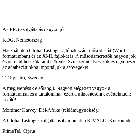
Az EPG szolgáltatás nagyon jó
KDG, Németország
Használjuk a Global Listings sajtónak szánt műsorlistáit (Word
formátumban) és az XML fájlokat is. A műsorismertetők nagyon jók
és nem túl hosszúk, ami előnyös. Szó szerint átvesszük és egyenesen
az adatbázisunkba importáljuk a szövegeket
TT Spektra, Sweden
A megjelenésük elsőrangú. Nagyon elégedett vagyok a
formátummal és a tartalommal, ezért a minősítésem egyértelműen:
kiváló!
Mortimer Harvey, Dél-Afrika (reklámügynökség)
A Global Listings szolgáltatásában minden KIVÁLÓ. Köszönjük.
PrimeTel, Ciprus