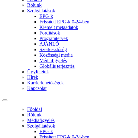
Rólunk
Szolgáltatások
EPG-k
Frissített EPG-k 0-24-ben
Kiemelt metaadatok
Fordítások
Programtervek
AJÁNLÓ
Szerkesztőség
Közösségi média
Médiafigyelés
Globális terjesztés
Ügyfeleink
Hírek
Karrierlehetőségek
Kapcsolat
Főoldal
Rólunk
Médiafigyelés
Szolgáltatások
EPG-k
Frissített EPG-k 0-24-ben