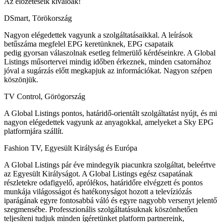
Az előzeteseik kiválóak!
DSmart, Törökország
Nagyon elégedettek vagyunk a szolgáltatásaikkal. A leírások
betűszáma megfelel EPG keretünknek, EPG csapataik
pedig gyorsan válaszolnak esetleg felmerülő kérdéseinkre. A Global
Listings műsortervei mindig időben érkeznek, minden csatornához
jóval a sugárzás előtt megkapjuk az információkat. Nagyon szépen
köszönjük.
TV Control, Görögország
A Global Listings pontos, határidő-orientált szolgáltatást nyújt, és mi
nagyon elégedettek vagyunk az anyagokkal, amelyeket a Sky EPG
platformjára szállít.
Fashion TV, Egyesült Királyság és Európa
A Global Listings pár éve mindegyik piacunkra szolgáltat, beleértve
az Egyesült Királyságot. A Global Listings egész csapatának
részletekre odafigyelő, aprólékos, határidőre elvégzett és pontos
munkája világosságot és hatékonyságot hozott a televíziózás
iparágának egyre fontosabbá váló és egyre nagyobb versenyt jelentő
szegmensébe. Professzionális szolgáltatásuknak köszönhetően
teljesíteni tudjuk minden ígéretünket platform partnereink,