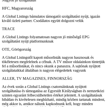
Nagyon jó szolgáltatás
HFC, Magyarország
A Global Listings bámulatos támogatói szolgáltatást nyújt, igazán
kiváló üzleti partner. Csodálatos együtt dolgozni velük
TRACE
A Global Listings folyamatosan nagyon jó minőségű EPG
szolgáltatást nyújt platformunknak
OTE, Görögország
A Global Listingstől kapott műsorlisták nagyon hasznosak és
tökéletesen megfelelnek a célnak. A TV műsor oldalainkon tüntetjük
fel a műsorlistákat, és nincs okunk a panaszra. A sajtónak nyújtott
szolgálataikkal általában is nagyon elégedettek vagyunk
ALLER, TV MAGAZINES, FINNORSZÁG
Az évek során a Global Listings csatornáinknak nyújtott
szolgáltatása és támogatása az Egyesült Királyságban és nemzetközi
szinten egyaránt felbecsülhetetlen értéket jelentett. A szolgáltatásuk
hibátlan és kivételesen megbízható, mindig kézben tartanak mindent,
még akkor is, amikor nálunk kapkodnunk kell, hogy minden