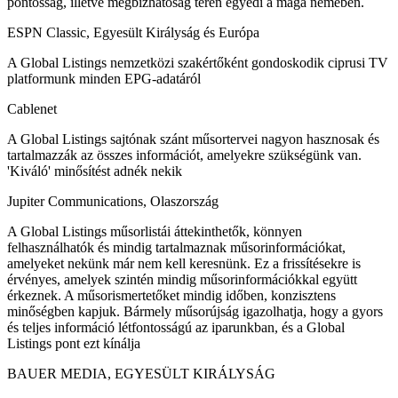
pontosság, illetve megbízhatóság terén egyedi a maga nemében.
ESPN Classic, Egyesült Királyság és Európa
A Global Listings nemzetközi szakértőként gondoskodik ciprusi TV
platformunk minden EPG-adatáról
Cablenet
A Global Listings sajtónak szánt műsortervei nagyon hasznosak és
tartalmazzák az összes információt, amelyekre szükségünk van.
'Kiváló' minősítést adnék nekik
Jupiter Communications, Olaszország
A Global Listings műsorlistái áttekinthetők, könnyen
felhasználhatók és mindig tartalmaznak műsorinformációkat,
amelyeket nekünk már nem kell keresnünk. Ez a frissítésekre is
érvényes, amelyek szintén mindig műsorinformációkkal együtt
érkeznek. A műsorismertetőket mindig időben, konzisztens
minőségben kapjuk. Bármely műsorújság igazolhatja, hogy a gyors
és teljes információ létfontosságú az iparunkban, és a Global
Listings pont ezt kínálja
BAUER MEDIA, EGYESÜLT KIRÁLYSÁG