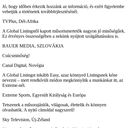
Jó, hogy időben érkezik hozzánk az információ, és ezért figyelembe
vehetjük a történetek továbbfejlesztésénél.
TVPlus, Dél-Afrika
A Global Listingstől kapott műsorismertetők nagyon jó minőségűek.
Ez érvényes összességében a nekünk nyújtott szolgáltatásukra is.
BAUER MEDIA, SZLOVÁKIA
Csúcsminőség!
Canal Digital, Novégia
A Global Listingst inkább Easy, azaz könnyed Listingsnek kéne
nevezni – mert rendkívüli módon megkönnyítik a munkánkat itt, az
Extreme-nél.
Extreme Sports, Egyesült Királyság és Európa
Tetszenek a műsorajánlók, világosak, élettelik és könnyen
olvashatók. A nyitó címoldal nagyszerű!
Sky Television, Új-Zéland