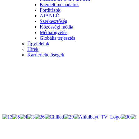
Kiemelt metaadatok
Fordítások
AJÁNLÓ
Szerkesztőség
Közösségi média
Médiafigyelés
Globális terjesztés
Ügyfeleink
Hírek
Karrierlehetőségek