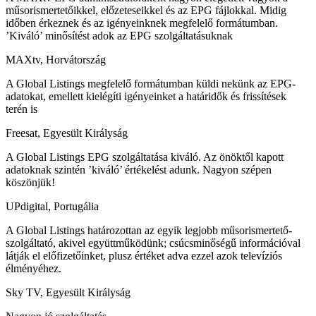
műsorismertetőikkel, előzeteseikkel és az EPG fájlokkal. Midig
időben érkeznek és az igényeinknek megfelelő formátumban.
’Kiváló’ minősítést adok az EPG szolgáltatásuknak
MAXtv, Horvátország
A Global Listings megfelelő formátumban küldi nekünk az EPG-
adatokat, emellett kielégíti igényeinket a határidők és frissítések
terén is
Freesat, Egyesült Királyság
A Global Listings EPG szolgáltatása kiváló. Az önöktől kapott
adatoknak szintén ’kiváló’ értékelést adunk. Nagyon szépen
köszönjük!
UPdigital, Portugália
A Global Listings határozottan az egyik legjobb műsorismertető-
szolgáltató, akivel együttműködünk; csúcsminőségű információval
látják el előfizetőinket, plusz értéket adva ezzel azok televíziós
élményéhez.
Sky TV, Egyesült Királyság