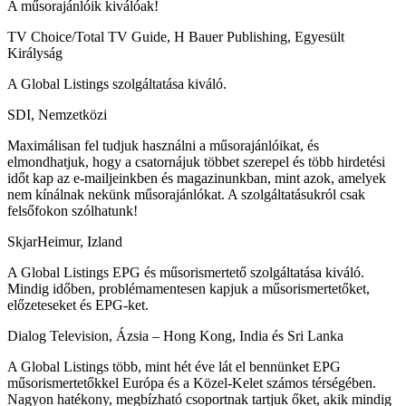
A műsorajánlóik kiválóak!
TV Choice/Total TV Guide, H Bauer Publishing, Egyesült
Királyság
A Global Listings szolgáltatása kiváló.
SDI, Nemzetközi
Maximálisan fel tudjuk használni a műsorajánlóikat, és
elmondhatjuk, hogy a csatornájuk többet szerepel és több hirdetési
időt kap az e-mailjeinkben és magazinunkban, mint azok, amelyek
nem kínálnak nekünk műsorajánlókat. A szolgáltatásukról csak
felsőfokon szólhatunk!
SkjarHeimur, Izland
A Global Listings EPG és műsorismertető szolgáltatása kiváló.
Mindig időben, problémamentesen kapjuk a műsorismertetőket,
előzeteseket és EPG-ket.
Dialog Television, Ázsia – Hong Kong, India és Sri Lanka
A Global Listings több, mint hét éve lát el bennünket EPG
műsorismertetőkkel Európa és a Közel-Kelet számos térségében.
Nagyon hatékony, megbízható csoportnak tartjuk őket, akik mindig