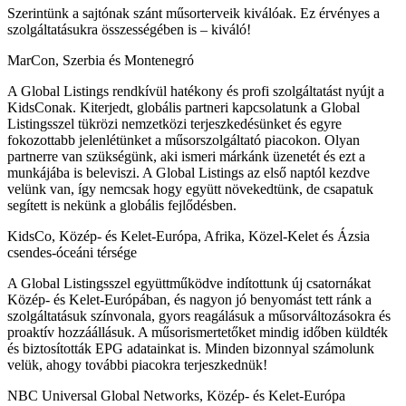
Szerintünk a sajtónak szánt műsorterveik kiválóak. Ez érvényes a
szolgáltatásukra összességében is – kiváló!
MarCon, Szerbia és Montenegró
A Global Listings rendkívül hatékony és profi szolgáltatást nyújt a
KidsConak. Kiterjedt, globális partneri kapcsolatunk a Global
Listingsszel tükrözi nemzetközi terjeszkedésünket és egyre
fokozottabb jelenlétünket a műsorszolgáltató piacokon. Olyan
partnerre van szükségünk, aki ismeri márkánk üzenetét és ezt a
munkájába is beleviszi. A Global Listings az első naptól kezdve
velünk van, így nemcsak hogy együtt növekedtünk, de csapatuk
segített is nekünk a globális fejlődésben.
KidsCo, Közép- és Kelet-Európa, Afrika, Közel-Kelet és Ázsia
csendes-óceáni térsége
A Global Listingsszel együttműködve indítottunk új csatornákat
Közép- és Kelet-Európában, és nagyon jó benyomást tett ránk a
szolgáltatásuk színvonala, gyors reagálásuk a műsorváltozásokra és
proaktív hozzáállásuk. A műsorismertetőket mindig időben küldték
és biztosították EPG adatainkat is. Minden bizonnyal számolunk
velük, ahogy további piacokra terjeszkednük!
NBC Universal Global Networks, Közép- és Kelet-Európa