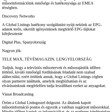
műsorinformációink minősége és hatékonysága az EMEA
térségben.
Discovery Networks
A Global Listings hatékony szolgáltatást nyújt nekünk az EPG-
adatok terén, sikerült igényeinknek megfelelő EPG-fájlokat
kifejlesztenie
Digital Plus, Spanyolország
Nagyon jók.
TELE MAX, TÉVÉMAGAZIN, LENGYELORSZÁG
Tudjuk, hogy a televíziós műsortervek és műsorajánlók időben
történő, kiváló minőségű fordításának feladatát nem szabad
alábecsülni, ezért örülünk annak, hogy a Global Listings cégben
olyan partnerre találtunk, amelyik megbízhatóan és az
elvárásainknak megfelelően tudja leszállítani ezeket az anyagokat.
Viasat Broadcasting
Öröm a Global Listingsszel dolgozni. Az általunk kapott
műsorinformáció pontos és egyezik a valóban sugárzott műsorokkal.
Mindig időben kapjuk az információkat, és az esetleges kérdéseinkre