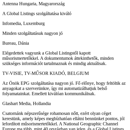
Antenna Hungaria, Magyarország
A Global Listings szolgáltatása kiváló
Infomedia, Luxemburg
Minden szolgáltatásuk nagyon jó
Bureau, Dánia
Elégedettek vagyunk a Global Listingstől kapott
műsorismertetőkkel. A dokumentumok áttekinthetők, minden
szükséges információt tartalmaznak és mindig aktuálisak.
TV-VISIE, TV-MŰSOR KIADÓ, BELGIUM
Az Önök EPG szolgáltatása nagyon jó. Fő előnye, hogy feltöltik az
anyagokat a szerverünkre, így mi automatizálhatjuk belső
folyamatainkat. Emellett kiválóan kommunikálnak.
Glashart Media, Hollandia
Csatornánk népszerűsége rohamosan nőtt, ezért olyan céget
kerestünk, amely képes megbízhatóan ellátni bennünket pontos, jól
lefordított műsorismertetőkkel. A National Geographic Channel
Europe ma több, mint 40 országban van jelen, és a Global Listings