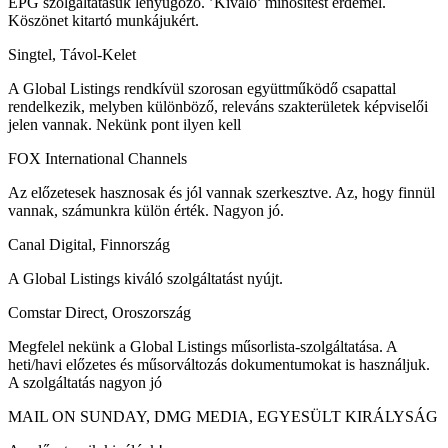
EPG szolgáltatásuk lenyűgöző. ’Kiváló’ minősítést érdemel.
Köszönet kitartó munkájukért.
Singtel, Távol-Kelet
A Global Listings rendkívül szorosan együttműködő csapattal
rendelkezik, melyben különböző, releváns szakterületek képviselői
jelen vannak. Nekünk pont ilyen kell
FOX International Channels
Az előzetesek hasznosak és jól vannak szerkesztve. Az, hogy finnül
vannak, számunkra külön érték. Nagyon jó.
Canal Digital, Finnország
A Global Listings kiváló szolgáltatást nyújt.
Comstar Direct, Oroszország
Megfelel nekünk a Global Listings műsorlista-szolgáltatása. A
heti/havi előzetes és műsorváltozás dokumentumokat is használjuk.
A szolgáltatás nagyon jó
MAIL ON SUNDAY, DMG MEDIA, EGYESÜLT KIRÁLYSÁG