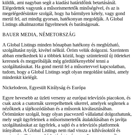
küldik, ami nagyban segít a kiadási határidőink betartásánál.
Elégedettek vagyunk a műsorismertetők minőségével, és az is
megelégedésünkre szolgál, hogy ha bármilyen kétely, vagy gond
merül fel, azt mindig gyorsan, hatékonyan megoldják. A Global
Listings alkalmazottai figyelmesek és barátságosak.
BAUER MEDIA, NÉMETORSZÁG
A Global Listings minden hónapban hatékony és megbízható,
szolgáltatást nyújt, kivétel nélkül. Öröm velük dolgozni. Szerintem
abban emelkednek ki a többiek közül, hogy szüntelenül új ötleteket
keresnek és megpróbálják még gördülékenyebbé tenni a
szolgáltatásukat. Ha gond merül fel a műsortervvel kapcsolatban,
tudom, hogy a Global Listings segít olyan megoldást találni, amely
mindenkit kielégít.
Nickelodeon, Egyesült Királyság és Európa
Egyre hevesebb az üzleti verseny az európai televíziós piacokon, és
csak azok a csatornák szerepelhetnek sikerrel, amelyek segítenek a
nézőknek a tájékozódásban és a műsorok kiválasztásában.
Örömünkre szolgál, hogy olyan piacvezető vállalattal dolgozhatunk,
mely segít ügyfeleinek a műsorismertetők átalakításában és javítja
szolgáltatásukat az ügyfelek, a sajtó és a televíziós platformok
irányában. A Global Listings nem riad vissza a kihívásoktól és