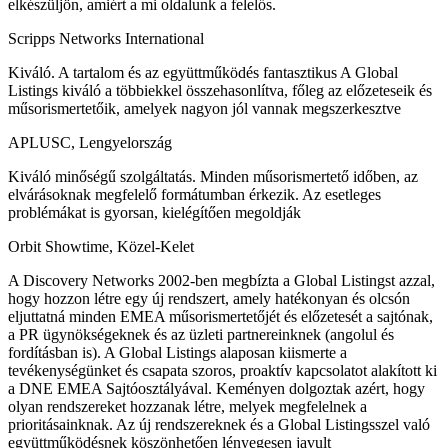
elkészüljön, amiért a mi oldalunk a felelős.
Scripps Networks International
Kiváló. A tartalom és az együttműködés fantasztikus A Global
Listings kiváló a többiekkel összehasonlítva, főleg az előzeteseik és
műsorismertetőik, amelyek nagyon jól vannak megszerkesztve
APLUSC, Lengyelország
Kiváló minőségű szolgáltatás. Minden műsorismertető időben, az
elvárásoknak megfelelő formátumban érkezik. Az esetleges
problémákat is gyorsan, kielégítően megoldják
Orbit Showtime, Közel-Kelet
A Discovery Networks 2002-ben megbízta a Global Listingst azzal,
hogy hozzon létre egy új rendszert, amely hatékonyan és olcsón
eljuttatná minden EMEA műsorismertetőjét és előzetesét a sajtónak,
a PR ügynökségeknek és az üzleti partnereinknek (angolul és
fordításban is). A Global Listings alaposan kiismerte a
tevékenységünket és csapata szoros, proaktív kapcsolatot alakított ki
a DNE EMEA Sajtóosztályával. Keményen dolgoztak azért, hogy
olyan rendszereket hozzanak létre, melyek megfelelnek a
prioritásainknak. Az új rendszereknek és a Global Listingsszel való
együttműködésnek köszönhetően lényegesen javult