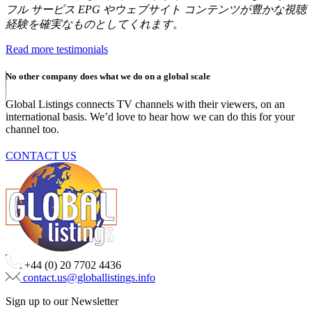
フル サービス EPG やウェブサイト コンテンツが豊かな視聴
経験を確実なものとしてくれます。
Read more testimonials
No other company does what we do on a global scale
Global Listings connects TV channels with their viewers, on an
international basis. We’d love to hear how we can do this for your
channel too.
CONTACT US
+44 (0) 20 7702 4436
contact.us@globallistings.info
Sign up to our Newsletter