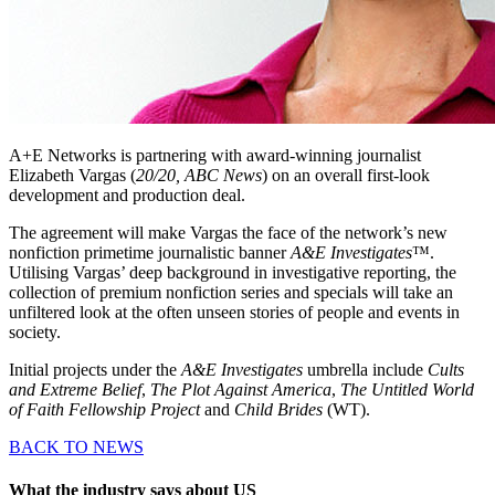
A+E Networks is partnering with award-winning journalist
Elizabeth Vargas (
20/20, ABC News
) on an overall first-look
development and production deal.
The agreement will make Vargas the face of the network’s new
nonfiction primetime journalistic banner
A&E Investigates
™.
Utilising Vargas’ deep background in investigative reporting, the
collection of premium nonfiction series and specials will take an
unfiltered look at the often unseen stories of people and events in
society.
Initial projects under the
A&E Investigates
umbrella include
Cults
and Extreme Belief
,
The Plot Against America
,
The Untitled World
of Faith Fellowship Project
and
Child Brides
(WT).
BACK TO NEWS
What the industry says about US