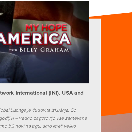
twork International (INI), USA and
bal Listings je čudovita izkušnja. So
ilagodljivi – vedno zagotovijo vse zahtevane
smo bili novi na trgu, smo imeli veliko