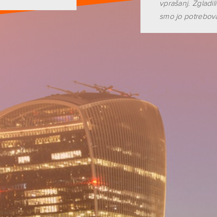
vprašanj. Zgladi
smo jo potrebova