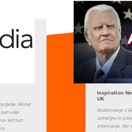
Inspiration Ne
UK
podjetje Global
Sodelovanje z Glo
 tudi vaše
ustrežljivi in pr
ov kot tudi
informacije. Ker 
ra.