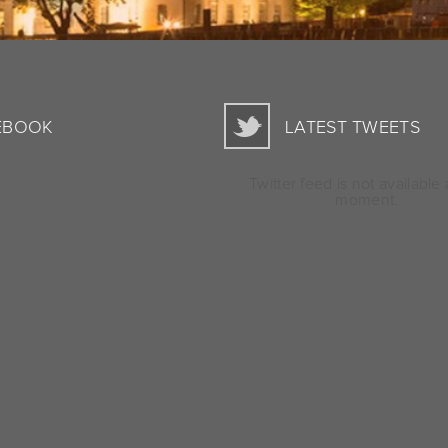
EBOOK
LATEST TWEETS
Twitter feed is not available 
moment.