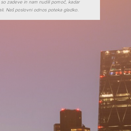
li so zadeve in nam nudili pomoč, kadar
li. Naš poslovni odnos poteka gladko.