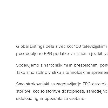
Global Listings dela z več kot 100 televizijskim
posodobljene EPG podatke v različnih jezikih za 
Sodelujemo z naročniškimi in brezplačnimi ponud
Tako smo stalno v stiku s tehnološkimi sprem
Smo strokovnjaki za zagotavljanje EPG datotek
storitve, kot so storitve dostopnosti, samodejno 
sideloading in opozorila za vsebino.