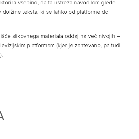
ktorira vsebino, da ta ustreza navodilom glede
e dolžine teksta, ki se lahko od platforme do
lišče slikovnega materiala oddaj na več nivojih –
televizijskim platformam (kjer je zahtevano, pa tudi
).
A