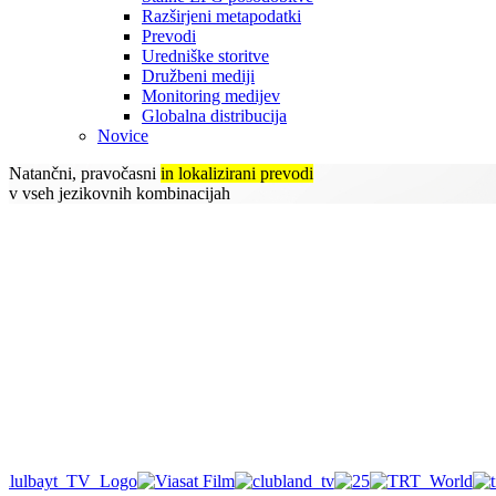
Razširjeni metapodatki
Prevodi
Uredniške storitve
Družbeni mediji
Monitoring medijev
Globalna distribucija
Novice
Natančni, pravočasni
in lokalizirani prevodi
v vseh jezikovnih kombinacijah