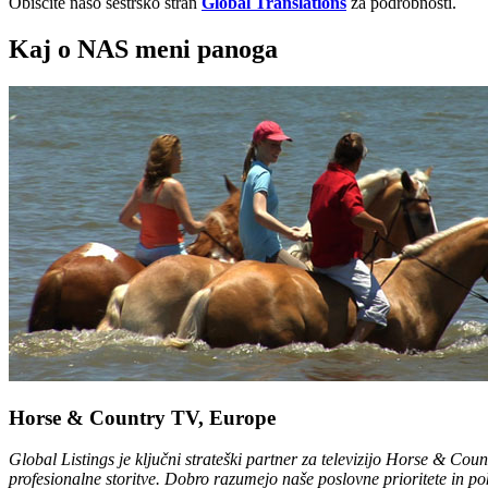
Obiščite našo sestrsko stran
Global Translations
za podrobnosti.
Kaj o NAS meni panoga
Horse & Country TV, Europe
Global Listings je ključni strateški partner za televizijo Horse & Co
profesionalne storitve. Dobro razumejo naše poslovne prioritete in poka