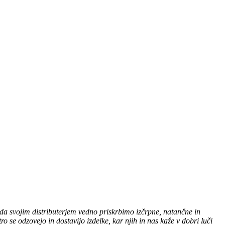
 da svojim distributerjem vedno priskrbimo izčrpne, natančne in
ro se odzovejo in dostavijo izdelke, kar njih in nas kaže v dobri luči