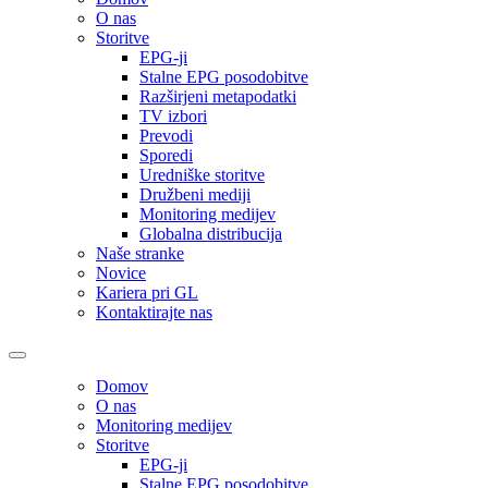
O nas
Storitve
EPG-ji
Stalne EPG posodobitve
Razširjeni metapodatki
TV izbori
Prevodi
Sporedi
Uredniške storitve
Družbeni mediji
Monitoring medijev
Globalna distribucija
Naše stranke
Novice
Kariera pri GL
Kontaktirajte nas
Domov
O nas
Monitoring medijev
Storitve
EPG-ji
Stalne EPG posodobitve