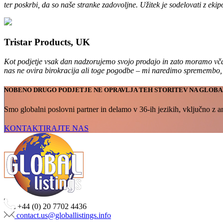
ter poskrbi, da so naše stranke zadovoljne. Užitek je sodelovati z ekip
Tristar Products, UK
Kot podjetje vsak dan nadzorujemo svojo prodajo in zato moramo včasi
nas ne ovira birokracija ali toge pogodbe – mi naredimo spremembo, on
NOBENO DRUGO PODJETJE NE OPRAVLJA TEH STORITEV NA GLOBA
Smo globalni poslovni partner in delamo v 36-ih jezikih, vključno z a
KONTAKTIRAJTE NAS
+44 (0) 20 7702 4436
contact.us@globallistings.info