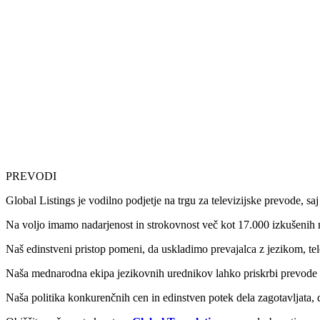
PREVODI
Global Listings je vodilno podjetje na trgu za televizijske prevode, s
Na voljo imamo nadarjenost in strokovnost več kot 17.000 izkušenih 
Naš edinstveni pristop pomeni, da uskladimo prevajalca z jezikom, te
Naša mednarodna ekipa jezikovnih urednikov lahko priskrbi prevode za
Naša politika konkurenčnih cen in edinstven potek dela zagotavljata, d