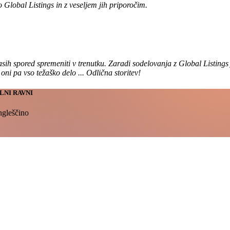
o Global Listings in z veseljem jih priporočim.
h spored spremeniti v trenutku. Zaradi sodelovanja z Global Listings 
i pa vso težaško delo ... Odlična storitev!
LNI RAVNI
ngleščino