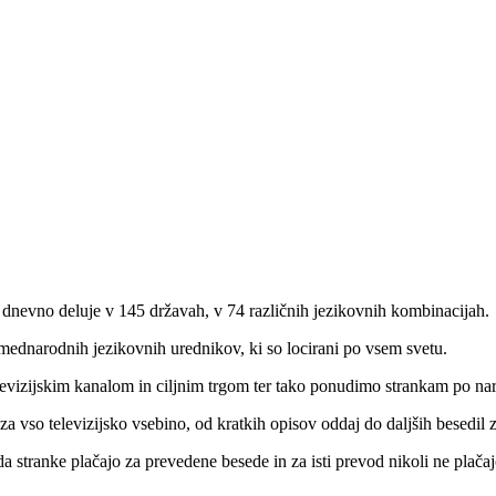
aj dnevno deluje v 145 državah, v 74 različnih jezikovnih kombinacijah.
mednarodnih jezikovnih urednikov, ki so locirani po vsem svetu.
levizijskim kanalom in ciljnim trgom ter tako ponudimo strankam po nar
 vso televizijsko vsebino, od kratkih opisov oddaj do daljših besedil 
a stranke plačajo za prevedene besede in za isti prevod nikoli ne plačaj