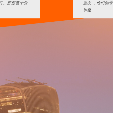
件。那服務十分
盟友 ，他们的
乐趣