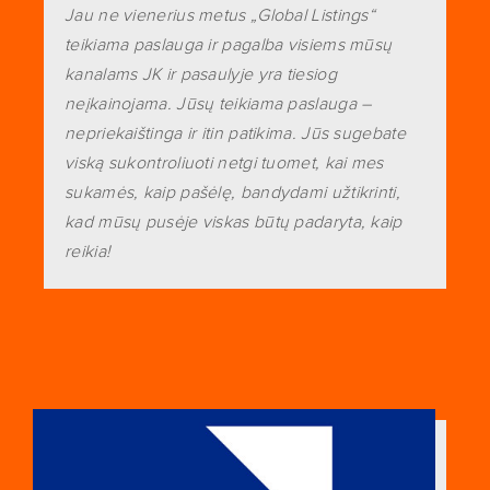
Jau ne vienerius metus „Global Listings“
teikiama paslauga ir pagalba visiems mūsų
kanalams JK ir pasaulyje yra tiesiog
neįkainojama. Jūsų teikiama paslauga –
nepriekaištinga ir itin patikima. Jūs sugebate
viską sukontroliuoti netgi tuomet, kai mes
sukamės, kaip pašėlę, bandydami užtikrinti,
kad mūsų pusėje viskas būtų padaryta, kaip
reikia!