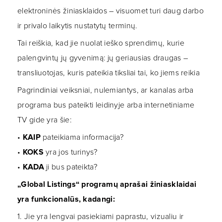
elektroninės žiniasklaidos – visuomet turi daug darbo
ir privalo laikytis nustatytų terminų.
Tai reiškia, kad jie nuolat ieško sprendimų, kurie
palengvintų jų gyvenimą: jų geriausias draugas –
transliuotojas, kuris pateikia tiksliai tai, ko jiems reikia
Pagrindiniai veiksniai, nulemiantys, ar kanalas arba
programa bus pateikti leidinyje arba internetiniame
TV gide yra šie:
•
KAIP
pateikiama informacija?
•
KOKS
yra jos turinys?
•
KADA
ji bus pateikta?
„Global Listings“ programų aprašai žiniasklaidai
yra funkcionalūs, kadangi:
1. Jie yra lengvai pasiekiami paprastu, vizualiu ir