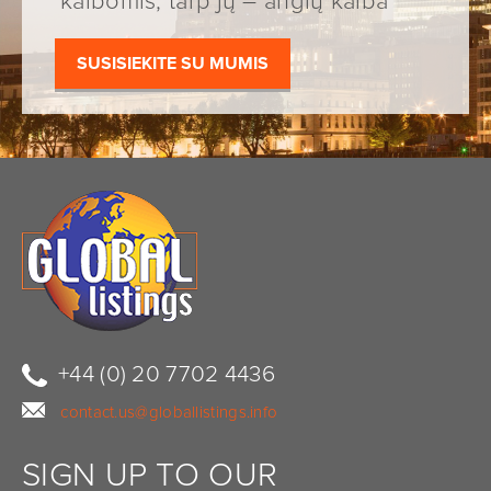
kalbomis, tarp jų – anglų kalba
SUSISIEKITE SU MUMIS
+44 (0) 20 7702 4436
contact.us@globallistings.info
SIGN UP TO OUR