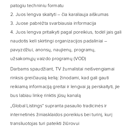
patogiu techniniu formatu
2. Juos lengva skaityti – čia karaliauja aiškumas
3. Juose pabrėžta svarbiausia informacija
4. Juos lengva pritaikyti pagal poreikius, todėl jais gali
naudotis keli skirtingi organizacijos padaliniai –
pavyzdžiui, anonsų, naujienų, programų,
užsakomųjų vaizdo programų (VOD)
Darbams spaudžiant, TV žurnalistai neišvengiamai
rinksis greičiausią kelią: žinodami, kad gali gauti
reikiamą informaciją greitai ir lengvai ją perskaityti, jie
bus labiau linkę rinktis jūsų kanalą
„Global Listings“ supranta pasaulio tradicinės ir
internetinės žiniasklaidos poreikius bei turinį, kurį
transliuotojas turi pateikti žiūrovui