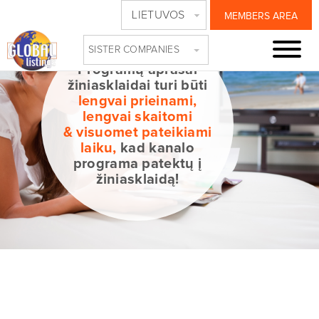
LIETUVOS
MEMBERS AREA
SISTER COMPANIES
Programų aprašai
žiniasklaidai turi būti
lengvai prieinami,
lengvai skaitomi
& visuomet pateikiami
laiku,
kad kanalo
programa patektų į
žiniasklaidą!