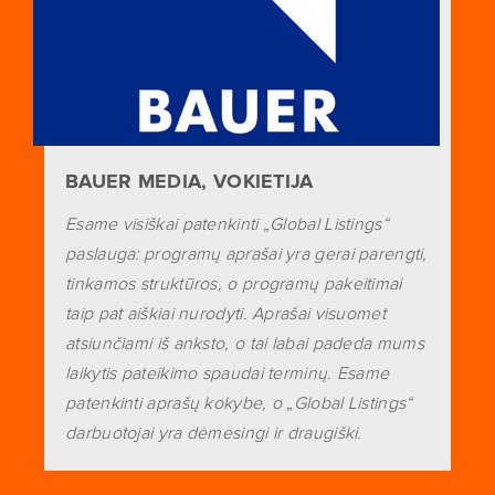
BAUER MEDIA, VOKIETIJA
Esame visiškai patenkinti „Global Listings“
paslauga: programų aprašai yra gerai parengti,
tinkamos struktūros, o programų pakeitimai
taip pat aiškiai nurodyti. Aprašai visuomet
atsiunčiami iš anksto, o tai labai padeda mums
laikytis pateikimo spaudai terminų. Esame
patenkinti aprašų kokybe, o „Global Listings“
darbuotojai yra dėmesingi ir draugiški.