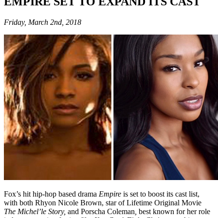
EMPIRE SET TO EXPAND ITS CAST
Friday, March 2nd, 2018
Fox’s hit hip-hop based drama
Empire
is set to boost its cast list,
with both Rhyon Nicole Brown, star of Lifetime Original Movie
The Michel’le Story,
and Porscha Coleman
,
best known for her role