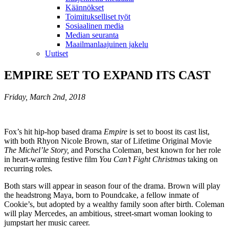
Käännökset
Toimitukselliset työt
Sosiaalinen media
Median seuranta
Maailmanlaajuinen jakelu
Uutiset
EMPIRE SET TO EXPAND ITS CAST
Friday, March 2nd, 2018
Fox’s hit hip-hop based drama
Empire
is set to boost its cast list,
with both Rhyon Nicole Brown, star of Lifetime Original Movie
The Michel’le Story,
and Porscha Coleman
,
best known for her role
in heart-warming festive film
You Can’t Fight Christmas
taking on
recurring roles
.
Both stars will appear in season four of the drama. Brown will play
the headstrong Maya, born to Poundcake, a fellow inmate of
Cookie’s, but adopted by a wealthy family soon after birth. Coleman
will play Mercedes, an ambitious, street-smart woman looking to
jumpstart her music career.