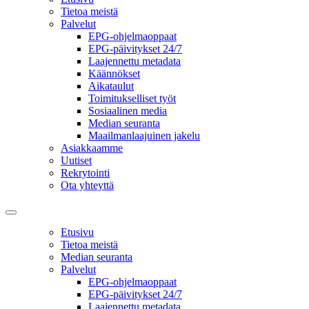
Tietoa meistä
Palvelut
EPG-ohjelmaoppaat
EPG-päivitykset 24/7
Laajennettu metadata
Käännökset
Aikataulut
Toimitukselliset työt
Sosiaalinen media
Median seuranta
Maailmanlaajuinen jakelu
Asiakkaamme
Uutiset
Rekrytointi
Ota yhteyttä
Etusivu
Tietoa meistä
Median seuranta
Palvelut
EPG-ohjelmaoppaat
EPG-päivitykset 24/7
Laajennettu metadata