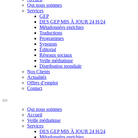
Qui nous sommes
Services
GEP
DES GEP MIS À JOUR 24 H/24
Métadonnées enrichies
Traductions
Programmes
Synopsis
Éditorial
Réseaux sociaux
Veille médiatique
Distribution mondiale
Nos Clients
Actualités
Offres d’emploi
Contact
Qui nous sommes
Accueil
Veille médiatique
Services
DES GEP MIS À JOUR 24 H/24
Métadonnées enrichies