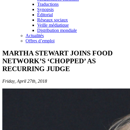
Traductions
Synopsis
Éditorial
Réseaux sociaux
Veille médiatique
Distribution mondiale
Actualités
Offres d’emploi
MARTHA STEWART JOINS FOOD
NETWORK’S ‘CHOPPED’ AS
RECURRING JUDGE
Friday, April 27th, 2018