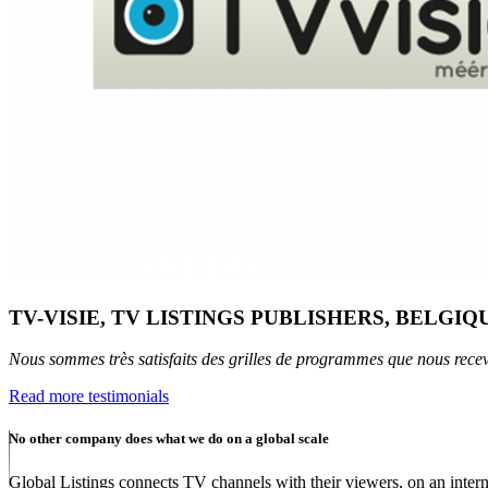
TV-VISIE, TV LISTINGS PUBLISHERS, BELGIQ
Nous sommes très satisfaits des grilles de programmes que nous recevon
Read more testimonials
No other company does what we do on a global scale
Global Listings connects TV channels with their viewers, on an intern