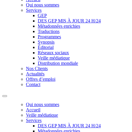
Qui nous sommes
Services
GEP
DES GEP MIS À JOUR 24 H/24
Métadonnées enrichies
Traductions
Programmes
Synopsis
Éditorial
Réseaux sociaux
Veille médiatique
Distribution mondiale
Nos Clients
Actualités
Offres d’emploi
Contact
Qui nous sommes
Accueil
Veille médiatique
Services
DES GEP MIS À JOUR 24 H/24
Métadonnées enrichies