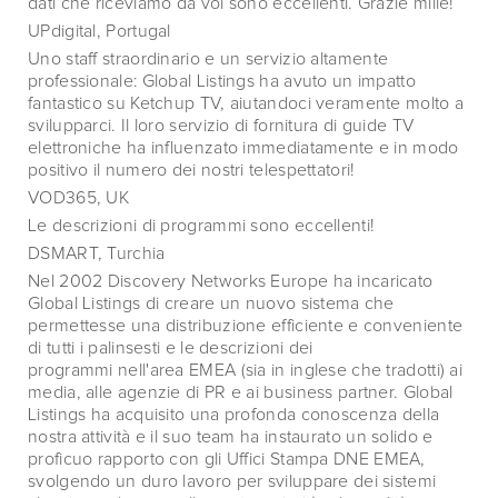
dati che riceviamo da voi sono eccellenti. Grazie mille!
UPdigital, Portugal
Uno staff straordinario e un servizio altamente
professionale: Global Listings ha avuto un impatto
fantastico su Ketchup TV, aiutandoci veramente molto a
svilupparci. Il loro servizio di fornitura di guide TV
elettroniche ha influenzato immediatamente e in modo
positivo il numero dei nostri telespettatori!
VOD365, UK
Le descrizioni di programmi sono eccellenti!
DSMART, Turchia
Nel 2002 Discovery Networks Europe ha incaricato
Global Listings di creare un nuovo sistema che
permettesse una distribuzione efficiente e conveniente
di tutti i palinsesti e le descrizioni dei
programmi nell'area EMEA (sia in inglese che tradotti) ai
media, alle agenzie di PR e ai business partner. Global
Listings ha acquisito una profonda conoscenza della
nostra attività e il suo team ha instaurato un solido e
proficuo rapporto con gli Uffici Stampa DNE EMEA,
svolgendo un duro lavoro per sviluppare dei sistemi