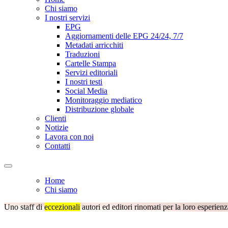
Chi siamo
I nostri servizi
EPG
Aggiornamenti delle EPG 24/24, 7/7
Metadati arricchiti
Traduzioni
Cartelle Stampa
Servizi editoriali
I nostri testi
Social Media
Monitoraggio mediatico
Distribuzione globale
Clienti
Notizie
Lavora con noi
Contatti
Home
Chi siamo
Uno staff di
eccezionali
autori ed editori rinomati per la loro esperienz