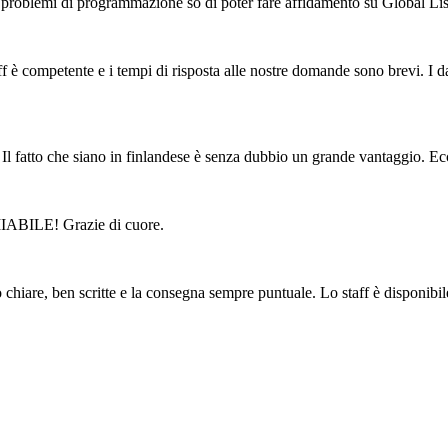
ano problemi di programmazione so di poter fare affidamento su Global Lis
f è competente e i tempi di risposta alle nostre domande sono brevi. I dati
Il fatto che siano in finlandese è senza dubbio un grande vantaggio. Ec
MIABILE! Grazie di cuore.
chiare, ben scritte e la consegna sempre puntuale. Lo staff è disponi