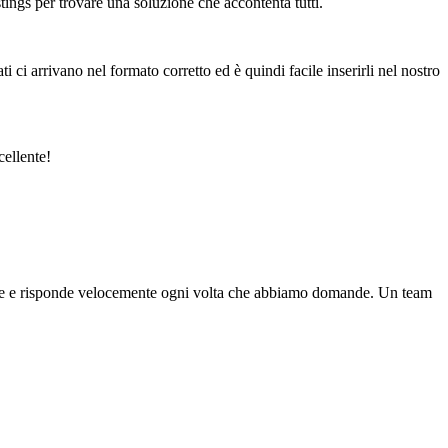
tings per trovare una soluzione che accontenta tutti.
 ci arrivano nel formato corretto ed è quindi facile inserirli nel nostro
cellente!
bile e risponde velocemente ogni volta che abbiamo domande. Un team