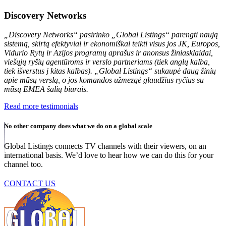
Discovery Networks
„Discovery Networks“ pasirinko „Global Listings“ parengti naują
sistemą, skirtą efektyviai ir ekonomiškai teikti visus jos JK, Europos,
Vidurio Rytų ir Azijos programų aprašus ir anonsus žiniasklaidai,
viešųjų ryšių agentūroms ir verslo partneriams (tiek anglų kalba,
tiek išverstus į kitas kalbas). „Global Listings“ sukaupė daug žinių
apie mūsų verslą, o jos komandos užmezgė glaudžius ryčius su
mūsų EMEA šalių biurais.
Read more testimonials
No other company does what we do on a global scale
Global Listings connects TV channels with their viewers, on an
international basis. We’d love to hear how we can do this for your
channel too.
CONTACT US