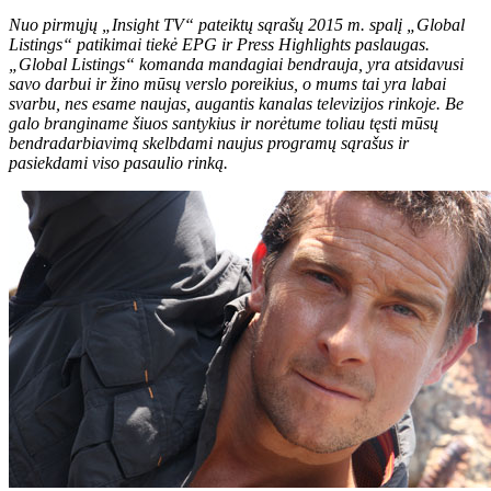
Nuo pirmųjų „Insight TV“ pateiktų sąrašų 2015 m. spalį „Global
Listings“ patikimai tiekė EPG ir Press Highlights paslaugas.
„Global Listings“ komanda mandagiai bendrauja, yra atsidavusi
savo darbui ir žino mūsų verslo poreikius, o mums tai yra labai
svarbu, nes esame naujas, augantis kanalas televizijos rinkoje. Be
galo branginame šiuos santykius ir norėtume toliau tęsti mūsų
bendradarbiavimą skelbdami naujus programų sąrašus ir
pasiekdami viso pasaulio rinką.