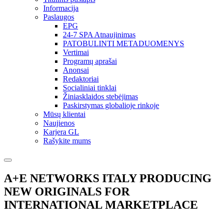
Informacija
Paslaugos
EPG
24-7 SPA Atnaujinimas
PATOBULINTI METADUOMENYS
Vertimai
Programų aprašai
Anonsai
Redaktoriai
Socialiniai tinklai
Žiniasklaidos stebėjimas
Paskirstymas globalioje rinkoje
Mūsų klientai
Naujienos
Karjera GL
Rašykite mums
A+E NETWORKS ITALY PRODUCING
NEW ORIGINALS FOR
INTERNATIONAL MARKETPLACE