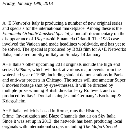
Friday, January 19th, 2018
A+E Networks Italy is producing a number of new original series
and specials for the international marketplace. Among these is the
Emanuela Orlandi/Vanished Special,
a one-off documentary on the
disappearance of 15-year-old Emanuela Orlandi. The 1983 case
involved the Vatican and made headlines worldwide, and has yet to
be solved. The special is produced by B&B film for A+E Networks
Italia, and aired on Sky in Italy on Sunday 14 January.
A+E Italia’s other upcoming 2018 originals include the high-end
series
1968mm
, which will look at various major events from the
watershed year of 1968, including student demonstrations in Paris
and anti-war protests in Chicago. The series will use amateur Super
8 movies footage shot by eyewitnesses. It will be directed by
multiple-prize-winning British director Jerry Rothwell, and co-
produced by Itay’s DocLab shingles and Germany’s Boekamp &
Kriesgsheim.
A+E Italia, which is based in Rome, runs the History,
Crime+Investigation and Blaze Channels that air on Sky Italia.
Since it was set up in 2013, the network has been producing local
originals with international scope, including
The Mafia’s Secret