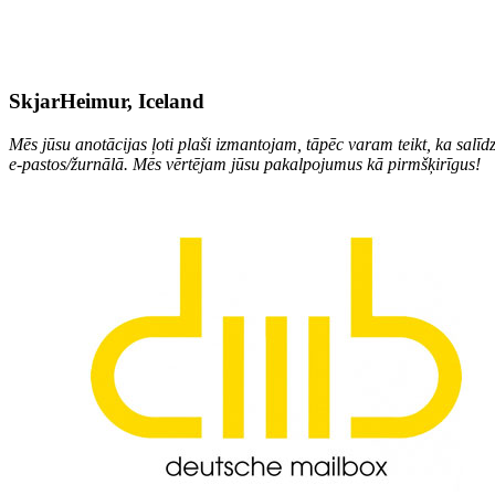
SkjarHeimur, Iceland
Mēs jūsu anotācijas ļoti plaši izmantojam, tāpēc varam teikt, ka salīdz
e-pastos/žurnālā. Mēs vērtējam jūsu pakalpojumus kā pirmšķirīgus!