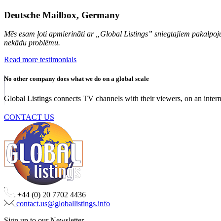
Deutsche Mailbox, Germany
Mēs esam ļoti apmierināti ar „Global Listings” sniegtajiem pakalpojum
nekādu problēmu.
Read more testimonials
No other company does what we do on a global scale
Global Listings connects TV channels with their viewers, on an intern
CONTACT US
+44 (0) 20 7702 4436
contact.us@globallistings.info
Sign up to our Newsletter