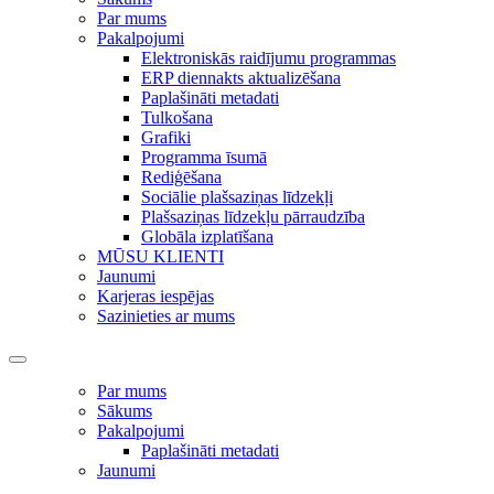
Par mums
Pakalpojumi
Elektroniskās raidījumu programmas
ERP diennakts aktualizēšana
Paplašināti metadati
Tulkošana
Grafiki
Programma īsumā
Rediģēšana
Sociālie plašsaziņas līdzekļi
Plašsaziņas līdzekļu pārraudzība
Globāla izplatīšana
MŪSU KLIENTI
Jaunumi
Karjeras iespējas
Sazinieties ar mums
Par mums
Sākums
Pakalpojumi
Paplašināti metadati
Jaunumi