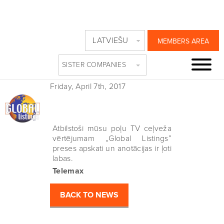
TELE MAX, TV
LATVIEŠU
MEMBERS AREA
MAGAZINE,
SISTER COMPANIES
POLAND
Friday, April 7th, 2017
Atbilstoši mūsu poļu TV ceļveža
vērtējumam „Global Listings”
preses apskati un anotācijas ir ļoti
labas.
Telemax
BACK TO NEWS