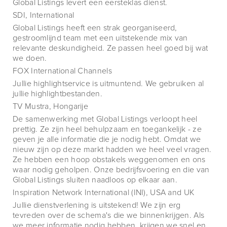
Global Listings levert een eersteklas dienst.
SDI, International
Global Listings heeft een strak georganiseerd,
gestroomlijnd team met een uitstekende mix van
relevante deskundigheid. Ze passen heel goed bij wat
we doen.
FOX International Channels
Jullie highlightservice is uitmuntend. We gebruiken al
jullie highlightbestanden.
TV Mustra, Hongarije
De samenwerking met Global Listings verloopt heel
prettig. Ze zijn heel behulpzaam en toegankelijk - ze
geven je alle informatie die je nodig hebt. Omdat we
nieuw zijn op deze markt hadden we heel veel vragen.
Ze hebben een hoop obstakels weggenomen en ons
waar nodig geholpen. Onze bedrijfsvoering en die van
Global Listings sluiten naadloos op elkaar aan.
Inspiration Network International (INI), USA and UK
Jullie dienstverlening is uitstekend! We zijn erg
tevreden over de schema's die we binnenkrijgen. Als
we meer informatie nodig hebben, krijgen we snel en