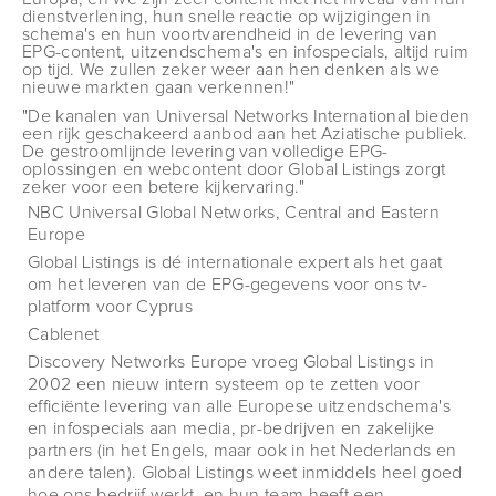
dienstverlening, hun snelle reactie op wijzigingen in
schema's en hun voortvarendheid in de levering van
EPG-content, uitzendschema's en infospecials, altijd ruim
op tijd. We zullen zeker weer aan hen denken als we
nieuwe markten gaan verkennen!"
"De kanalen van Universal Networks International bieden
een rijk geschakeerd aanbod aan het Aziatische publiek.
De gestroomlijnde levering van volledige EPG-
oplossingen en webcontent door Global Listings zorgt
zeker voor een betere kijkervaring."
NBC Universal Global Networks, Central and Eastern
Europe
Global Listings is dé internationale expert als het gaat
om het leveren van de EPG-gegevens voor ons tv-
platform voor Cyprus
Cablenet
Discovery Networks Europe vroeg Global Listings in
2002 een nieuw intern systeem op te zetten voor
efficiënte levering van alle Europese uitzendschema's
en infospecials aan media, pr-bedrijven en zakelijke
partners (in het Engels, maar ook in het Nederlands en
andere talen). Global Listings weet inmiddels heel goed
hoe ons bedrijf werkt, en hun team heeft een