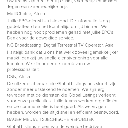
Uw teams zijn heel behulpzaam, vriendelijk en flexibel.
Tegen een zeer redelijke prijs.
MultiChoice, Africa
Jullie EPG-dienst is uitstekend. De informatie is erg
gedetailleerd en het komt altijd op tijd binnen. We
hebben nog nooit problemen gehad met jullie EPG's.
Dank voor de geweldige service.
NG Broadcasting, Digital Terrestrial TV Operator, Asia
Hartelijk dank dat u ons het werk zoveel gemakkelijker
maakt, dankzij uw snelle dienstverlening voor alle
kanalen. We zijn onder de indruk van uw
professionaliteit.
DStv, Africa
De uitzendschema's die Global Listings ons stuurt, zijn
zonder meer uitstekend te noemen. We zijn erg
tevreden met de diensten die Global Listings verleent
voor onze publicaties. Jullie teams werken erg efficiënt
en de communicatie is heel goed. Als we vragen
hebben, worden die altijd snel en efficiënt beantwoord.
BAUER MEDIA, TSJECHISCHE REPUBLIEK
Global Listings is een van de weinige bedrijven