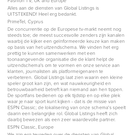
Fashion TV, UK and Europe
Alles aan de diensten van Global Listings is
UITSTEKEND! Heel erg bedankt.
PrimeTel, Cyprus
De concurrentie op de Europese tv-markt neemt nog
steeds toe; de meest succesvolle zenders zijn kanalen
waarbij de kijker een geïnformeerde keuze kan maken
op basis van het uitzendschema. We vinden het erg
prettig te kunnen samenwerken met een
toonaangevende organisatie die de klant helpt de
uitzendschema's om te vormen en onze service aan
klanten, journalisten als platformeigenaren te
verbeteren. Global Listings laat zien waarin een kleine
speler groot kan zijn, en wat nauwkeurigheid en
betrouwbaarheid betreft kan niemand aan hen tippen.
De sportfans bedienen op elk tijdstip en op elke plek
waar je naar sport kunt kijken - dat is de missie van
ESPN Classic; de lokalisering van onze schema's speelt
daarin een belangrijke rol. Global Listings heeft zich
daarbij bewezen als een zeer waardevolle partner.
ESPN Classic, Europe
We zijn erg tevreden over de diensten van Global