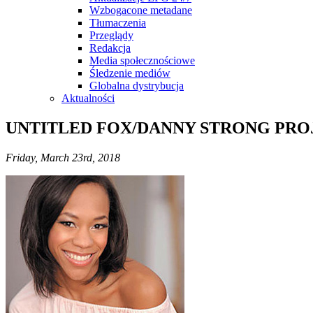
Wzbogacone metadane
Tłumaczenia
Przeglądy
Redakcja
Media społecznościowe
Śledzenie mediów
Globalna dystrybucja
Aktualności
UNTITLED FOX/DANNY STRONG PROJ
Friday, March 23rd, 2018