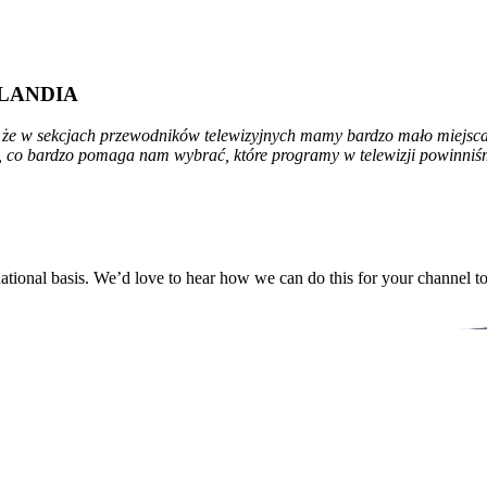
LANDIA
e w sekcjach przewodników telewizyjnych mamy bardzo mało miejsca, t
, co bardzo pomaga nam wybrać, które programy w telewizji powinniś
ational basis. We’d love to hear how we can do this for your channel t