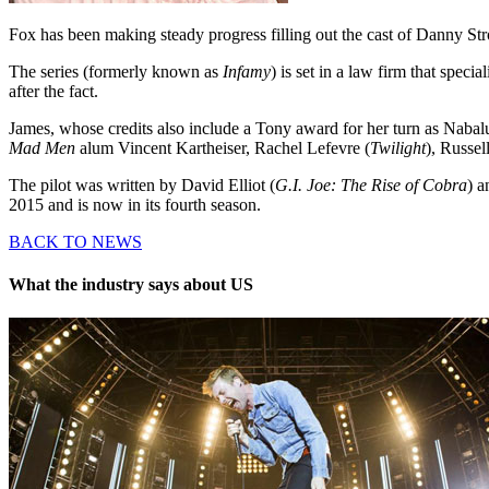
Fox has been making steady progress filling out the cast of Danny Str
The series (formerly known as
Infamy
) is set in a law firm that speci
after the fact.
James, whose credits also include a Tony award for her turn as Naba
Mad Men
alum Vincent Kartheiser, Rachel Lefevre (
Twilight
), Russel
The pilot was written by David Elliot (
G.I. Joe: The Rise of Cobra
) a
2015 and is now in its fourth season.
BACK TO NEWS
What the industry says about US