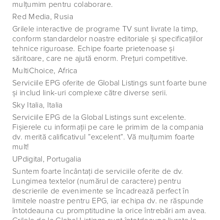
mulţumim pentru colaborare.
Red Media, Rusia
Grilele interactive de programe TV sunt livrate la timp,
conform standardelor noastre editoriale şi specificaţiilor
tehnice riguroase. Echipe foarte prietenoase şi
săritoare, care ne ajută enorm. Preţuri competitive.
MultiChoice, Africa
Serviciile EPG oferite de Global Listings sunt foarte bune
şi includ link-uri complexe către diverse serii.
Sky Italia, Italia
Serviciile EPG de la Global Listings sunt excelente.
Fişierele cu informaţii pe care le primim de la compania
dv. merită calificativul ”excelent”. Vă mulţumim foarte
mult!
UPdigital, Portugalia
Suntem foarte încântaţi de serviciile oferite de dv.
Lungimea textelor (numărul de caractere) pentru
descrierile de evenimente se încadrează perfect în
limitele noastre pentru EPG, iar echipa dv. ne răspunde
întotdeauna cu promptitudine la orice întrebări am avea.