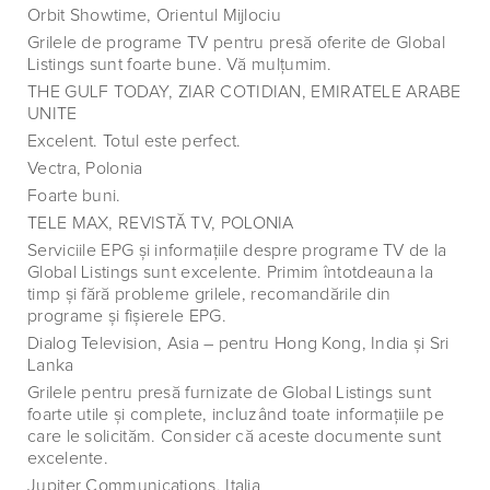
Orbit Showtime, Orientul Mijlociu
Grilele de programe TV pentru presă oferite de Global
Listings sunt foarte bune. Vă mulţumim.
THE GULF TODAY, ZIAR COTIDIAN, EMIRATELE ARABE
UNITE
Excelent. Totul este perfect.
Vectra, Polonia
Foarte buni.
TELE MAX, REVISTĂ TV, POLONIA
Serviciile EPG şi informaţiile despre programe TV de la
Global Listings sunt excelente. Primim întotdeauna la
timp şi fără probleme grilele, recomandările din
programe şi fişierele EPG.
Dialog Television, Asia – pentru Hong Kong, India şi Sri
Lanka
Grilele pentru presă furnizate de Global Listings sunt
foarte utile şi complete, incluzând toate informaţiile pe
care le solicităm. Consider că aceste documente sunt
excelente.
Jupiter Communications, Italia