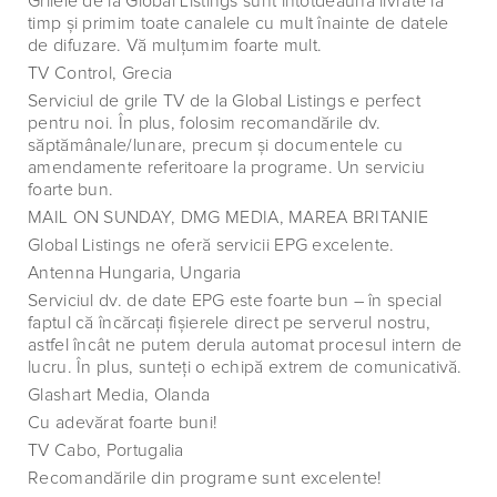
Grilele de la Global Listings sunt întotdeauna livrate la
timp şi primim toate canalele cu mult înainte de datele
de difuzare. Vă mulţumim foarte mult.
TV Control, Grecia
Serviciul de grile TV de la Global Listings e perfect
pentru noi. În plus, folosim recomandările dv.
săptămânale/lunare, precum şi documentele cu
amendamente referitoare la programe. Un serviciu
foarte bun.
MAIL ON SUNDAY, DMG MEDIA, MAREA BRITANIE
Global Listings ne oferă servicii EPG excelente.
Antenna Hungaria, Ungaria
Serviciul dv. de date EPG este foarte bun – în special
faptul că încărcaţi fişierele direct pe serverul nostru,
astfel încât ne putem derula automat procesul intern de
lucru. În plus, sunteţi o echipă extrem de comunicativă.
Glashart Media, Olanda
Cu adevărat foarte buni!
TV Cabo, Portugalia
Recomandările din programe sunt excelente!