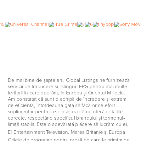
De mai bine de şapte ani, Global Listings ne furnizează
servicii de traducere şi listinguri EPG pentru mai multe
teritorii în care operăm, în Europa şi Orientul Mijlociu.
Am constatat că sunt o echipă de încredere şi extrem
de eficientă, întotdeauna gata să facă orice efort
suplimentar pentru a se asigura că ne oferă detaliile
corecte, respectând specificul brandului şi termenul-
limită stabilit. Este o adevărată plăcere să lucrăm cu ei.
E! Entertainment Television, Marea Britanie şi Europa
Grilele de programe pentru presă pe care le primim de