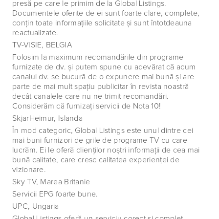
presă pe care le primim de la Global Listings.
Documentele oferite de ei sunt foarte clare, complete,
conţin toate informaţiile solicitate şi sunt întotdeauna
reactualizate.
TV-VISIE, BELGIA
Folosim la maximum recomandările din programe
furnizate de dv. şi putem spune cu adevărat că acum
canalul dv. se bucură de o expunere mai bună şi are
parte de mai mult spaţiu publicitar în revista noastră
decât canalele care nu ne trimit recomandări.
Considerăm că furnizaţi servicii de Nota 10!
SkjarHeimur, Islanda
În mod categoric, Global Listings este unul dintre cei
mai buni furnizori de grile de programe TV cu care
lucrăm. Ei le oferă clienţilor noştri informaţii de cea mai
bună calitate, care cresc calitatea experienţei de
vizionare.
Sky TV, Marea Britanie
Servicii EPG foarte bune.
UPC, Ungaria
Global Listings oferă un serviciu corect şi complet,