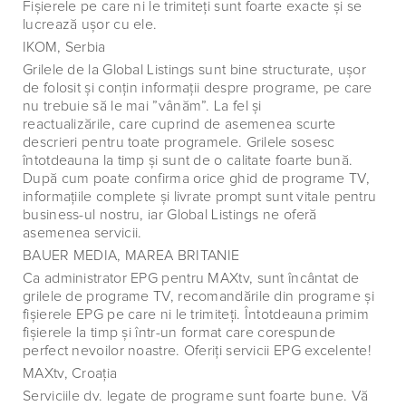
Fişierele pe care ni le trimiteţi sunt foarte exacte şi se
lucrează uşor cu ele.
IKOM, Serbia
Grilele de la Global Listings sunt bine structurate, uşor
de folosit şi conţin informaţii despre programe, pe care
nu trebuie să le mai ”vânăm”. La fel şi
reactualizările, care cuprind de asemenea scurte
descrieri pentru toate programele. Grilele sosesc
întotdeauna la timp şi sunt de o calitate foarte bună.
După cum poate confirma orice ghid de programe TV,
informaţiile complete şi livrate prompt sunt vitale pentru
business-ul nostru, iar Global Listings ne oferă
asemenea servicii.
BAUER MEDIA, MAREA BRITANIE
Ca administrator EPG pentru MAXtv, sunt încântat de
grilele de programe TV, recomandările din programe şi
fişierele EPG pe care ni le trimiteţi. Întotdeauna primim
fişierele la timp şi într-un format care corespunde
perfect nevoilor noastre. Oferiţi servicii EPG excelente!
MAXtv, Croaţia
Serviciile dv. legate de programe sunt foarte bune. Vă