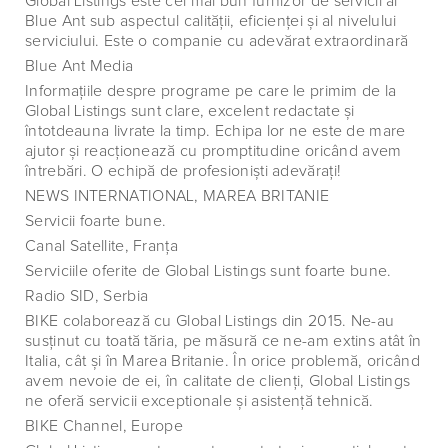
Global Listings este cel mai bun furnizor de servicii al
Blue Ant sub aspectul calităţii, eficienţei şi al nivelului
serviciului. Este o companie cu adevărat extraordinară
Blue Ant Media
Informaţiile despre programe pe care le primim de la
Global Listings sunt clare, excelent redactate şi
întotdeauna livrate la timp. Echipa lor ne este de mare
ajutor şi reacţionează cu promptitudine oricând avem
întrebări. O echipă de profesionişti adevăraţi!
NEWS INTERNATIONAL, MAREA BRITANIE
Servicii foarte bune.
Canal Satellite, Franţa
Serviciile oferite de Global Listings sunt foarte bune.
Radio SID, Serbia
BIKE colaborează cu Global Listings din 2015. Ne-au
susţinut cu toată tăria, pe măsură ce ne-am extins atât în
Italia, cât şi în Marea Britanie. În orice problemă, oricând
avem nevoie de ei, în calitate de clienţi, Global Listings
ne oferă servicii exceptionale şi asistenţă tehnică.
BIKE Channel, Europe