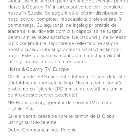
Global Listings sunt un partener strategic esenţial pentru
Horse & Country TV, în procesul consolidării canalului
nostru în Suedia. Se asigură că le oferim distribuitorilor
noştri servicii complete, impecabile şi profesioniste, în
permanenţă. Cu siguranţă, ne înţeleg priorităţile de
afaceri şi s-au dovedit dornici şi capabili să ne susţină,
pentru a ni le putea satisface. Ne răspund şi ne livrează
rapid conţinuturile, fapt care se reflectă bine asupra
noastră şi asupra lor şi garantează satisfacţia clienţilor
noştri. Este o plăcere să colaborăm cu echipa Global
Listings, nu ezit deloc să o recomand.
Horse & Country TV, Europe
Oferiţi servicii EPG excelente. Informaţiile sunt detaliate
şi întotdeauna furnizate la timp. Nu am avut niciodată
probleme cu fişierele EPG trimise de dv. Vă mulţumim
pentru aceste servicii excelente!
NG Broadcasting, operator de servicii TV terestre
digitale, Asia
Grilele pentru presă pe care le primim de la Global
Listings sunt excelente.
Dobra Communications, Polonia