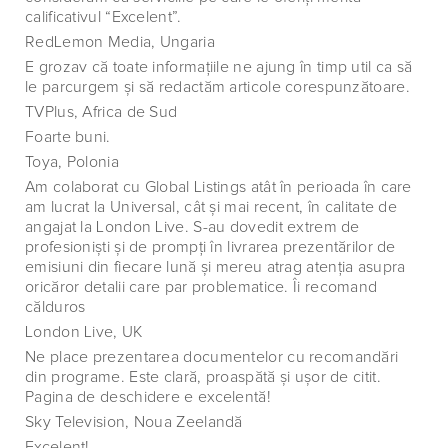
calificativul “Excelent”.
RedLemon Media, Ungaria
E grozav că toate informaţiile ne ajung în timp util ca să
le parcurgem şi să redactăm articole corespunzătoare.
TVPlus, Africa de Sud
Foarte buni.
Toya, Polonia
Am colaborat cu Global Listings atât în perioada în care
am lucrat la Universal, cât şi mai recent, în calitate de
angajat la London Live. S-au dovedit extrem de
profesionişti şi de prompţi în livrarea prezentărilor de
emisiuni din fiecare lună şi mereu atrag atenţia asupra
oricăror detalii care par problematice. Îi recomand
călduros
London Live, UK
Ne place prezentarea documentelor cu recomandări
din programe. Este clară, proaspătă şi uşor de citit.
Pagina de deschidere e excelentă!
Sky Television, Noua Zeelandă
Excelent!