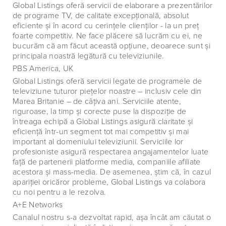
Global Listings oferă servicii de elaborare a prezentărilor
de programe TV, de calitate excepţională, absolut
eficiente şi în acord cu cerinţele clienţilor - la un preţ
foarte competitiv. Ne face plăcere să lucrăm cu ei, ne
bucurăm că am făcut această opţiune, deoarece sunt şi
principala noastră legătură cu televiziunile.
PBS America, UK
Global Listings oferă servicii legate de programele de
televiziune tuturor pieţelor noastre – inclusiv cele din
Marea Britanie – de câţiva ani. Serviciile atente,
riguroase, la timp şi corecte puse la dispoziţie de
întreaga echipă a Global Listings asigură claritate şi
eficienţă într-un segment tot mai competitiv şi mai
important al domeniului televiziunii. Serviciile lor
profesioniste asigură respectarea angajamentelor luate
faţă de partenerii platforme media, companiile afiliate
acestora şi mass-media. De asemenea, ştim că, în cazul
apariţiei oricăror probleme, Global Listings va colabora
cu noi pentru a le rezolva.
A+E Networks
Canalul nostru s-a dezvoltat rapid, aşa încât am căutat o