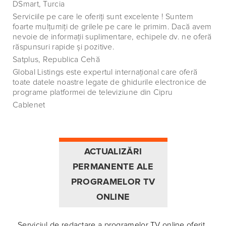
DSmart, Turcia
Serviciile pe care le oferiţi sunt excelente ! Suntem
foarte mulţumiţi de grilele pe care le primim. Dacă avem
nevoie de informaţii suplimentare, echipele dv. ne oferă
răspunsuri rapide şi pozitive.
Satplus, Republica Cehă
Global Listings este expertul internaţional care oferă
toate datele noastre legate de ghidurile electronice de
programe platformei de televiziune din Cipru
Cablenet
ACTUALIZĂRI
PERMANENTE ALE
PROGRAMELOR TV
ONLINE
Serviciul de redactare a programelor TV online oferit