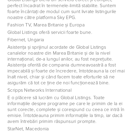
perfect încadrat în termenele-limită stabilite. Suntem
foarte încântaţi de modul cum sunt livrate listingurile
noastre către platforma Sky EPG.
Fashion TV, Marea Britanie şi Europa
Global Listings oferă servicii foarte bune.
Fibernet, Ungaria
Asistenţa şi sprijinul acordate de Global Listings
canalelor noastre din Marea Britanie şi de la nivel
internaţional, de-a lungul anilor, au fost nepreţuite.
Asistenţa oferită de compania dumneavoastră a fost
impecabilă şi foarte de încredere, întotdeauna la cel mai
înalt nivel, chiar şi când facem toate eforturile să ne
asigurăm că tot ce ţine de noi funcţionează bine.
Scripps Networks International
E o plăcere să lucrăm cu Global Listings. Toate
informaţiile despre programe pe care le primim de la ei
sunt corecte, complete şi corespund cu ceea ce intră în
emisie. Întotdeauna primim informaţiile la timp, iar dacă
avem întrebări primim răspunsuri prompte.
StarNet, Macedonia