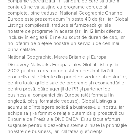
companie specializată în listinguri, pe care să putem
conta că ne va susţine cu programe corecte şi
complete, bine traduse. National Geographic Channel
Europe este prezent acum în peste 40 de ţări, iar Global
Listings compilează, traduce şi furnizează grilele
noastre de programe în aceste ţări, în 12 limbi diferite,
inclusiv în engleză. Ei ne-au scutit de dureri de cap, iar
noi oferim pe pieţele noastre un serviciu de cea mai
bună calitate.
National Geographic, Marea Britanie şi Europa
Discovery Networks Europa a ales Global Listings în
2002 pentru a crea un nou sistem destinat livrării
productive şi eficiente din punct de vedere al costurilor,
pentru toate grilele sale de programe şi recomandările
pentru presă, către agenţii de PR şi parteneri de
business ai companiei din Europa (atât formatul în
engleză, cât şi formatele traduse). Global Listings a
acumulat o înţelegere solidă a business-ului nostru, iar
echipa sa şi-a format o relaţie puternică şi proactivă cu
Birourile de Presă ale DNE EMEA. Ei au făcut eforturi
susţinute pentru a dezvolta sisteme aliniate la priorităţile
noastre de business, iar calitatea şi eficienţa