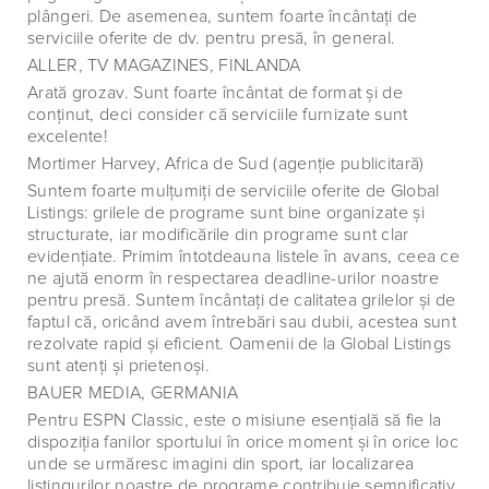
plângeri. De asemenea, suntem foarte încântaţi de
serviciile oferite de dv. pentru presă, în general.
ALLER, TV MAGAZINES, FINLANDA
Arată grozav. Sunt foarte încântat de format şi de
conţinut, deci consider că serviciile furnizate sunt
excelente!
Mortimer Harvey, Africa de Sud (agenţie publicitară)
Suntem foarte mulţumiţi de serviciile oferite de Global
Listings: grilele de programe sunt bine organizate şi
structurate, iar modificările din programe sunt clar
evidenţiate. Primim întotdeauna listele în avans, ceea ce
ne ajută enorm în respectarea deadline-urilor noastre
pentru presă. Suntem încântaţi de calitatea grilelor şi de
faptul că, oricând avem întrebări sau dubii, acestea sunt
rezolvate rapid şi eficient. Oamenii de la Global Listings
sunt atenţi şi prietenoşi.
BAUER MEDIA, GERMANIA
Pentru ESPN Classic, este o misiune esenţială să fie la
dispoziţia fanilor sportului în orice moment şi în orice loc
unde se urmăresc imagini din sport, iar localizarea
listingurilor noastre de programe contribuie semnificativ