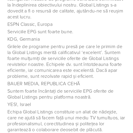
la îndeplinirea obiectivului nostru. Global Listings s-a
dovedit a fi o resursă de calitate, ajutându-ne să reuşim
acest lucru.
ESPN Classic, Europa
Serviciile EPG sunt foarte bune.
KDG, Germania
Grilele de programe pentru presă pe care le primim de
la Global Listings merită calificativul ‘excelent’. Suntem
foarte mulţumiţi de serviciile oferite de Global Listings
revistelor noastre. Echipele dv. sunt întotdeauna foarte
eficiente, iar comunicarea este excelentă. Dacă apar
probleme, sunt rezolvate rapid şi eficient.
BAUER MEDIA, REPUBLICA CEHĂ
Suntem foarte încântaţi de serviciile EPG oferite de
Global Listings pentru platforma noastră.
YES!, Israel
Echipa Global Listings constituie un aliat de nădejde,
care ne ajută să facem faţă unui mediu TV tumultuos, iar
profesionalismul, corectitudinea şi politeţea lor
garantează o colaborare deosebit de plăcută.