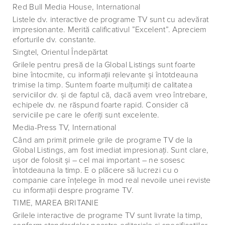
Red Bull Media House, International
Listele dv. interactive de programe TV sunt cu adevărat
impresionante. Merită calificativul ”Excelent”. Apreciem
eforturile dv. constante.
Singtel, Orientul Îndepărtat
Grilele pentru presă de la Global Listings sunt foarte
bine întocmite, cu informaţii relevante şi întotdeauna
trimise la timp. Suntem foarte mulţumiţi de calitatea
serviciilor dv. şi de faptul că, dacă avem vreo întrebare,
echipele dv. ne răspund foarte rapid. Consider că
serviciile pe care le oferiţi sunt excelente.
Media-Press TV, International
Când am primit primele grile de programe TV de la
Global Listings, am fost imediat impresionaţi. Sunt clare,
uşor de folosit şi – cel mai important – ne sosesc
întotdeauna la timp. E o plăcere să lucrezi cu o
companie care înţelege în mod real nevoile unei reviste
cu informaţii despre programe TV.
TIME, MAREA BRITANIE
Grilele interactive de programe TV sunt livrate la timp,