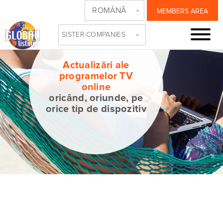
ROMÂNĂ
MEMBERS AREA
SISTER COMPANIES
Actualizări ale
programelor TV
online
oricând, oriunde, pe
orice tip de dispozitiv