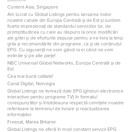
Content Asia, Singapore
Am lucrat cu Global Listings pentru lansarea noilor
noastre canale din Europa Centrală şi de Est şi suntem
foarte impresionaţi de standardul serviciilor lor, de
promptitudinea cu care au răspuns la orice modificări
ale grilei şi de eforturile depuse pentru a ne livra la timp
grila şi recomandările din programe, ca şi de conţinutul
EPG. Cu siguranţă ne vom gândi la ei când ne vom
extinde şi pe alte pieţe!
NBC Universal Global Networks, Europa Centrală şi de
Est
Cea mai bună calitate!
Canal Digital, Norvegia
Global Listings ne livrează date EPG (ghiduri electronice
interactive pentru programe TV) în formatul
corespunzător şi întotdeauna respectă cerinţele noastre
referitoare la termenul de livrare şi reactualizarea
informaţiilor.
Freesat, Marea Britanie
Global Listings ne oferă în mod constant servicii EPG