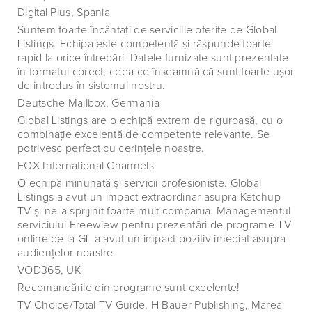
Digital Plus, Spania
Suntem foarte încântaţi de serviciile oferite de Global
Listings. Echipa este competentă şi răspunde foarte
rapid la orice întrebări. Datele furnizate sunt prezentate
în formatul corect, ceea ce înseamnă că sunt foarte uşor
de introdus în sistemul nostru.
Deutsche Mailbox, Germania
Global Listings are o echipă extrem de riguroasă, cu o
combinaţie excelentă de competenţe relevante. Se
potrivesc perfect cu cerinţele noastre.
FOX International Channels
O echipă minunată şi servicii profesioniste. Global
Listings a avut un impact extraordinar asupra Ketchup
TV şi ne-a sprijinit foarte mult compania. Managementul
serviciului Freewiew pentru prezentări de programe TV
online de la GL a avut un impact pozitiv imediat asupra
audienţelor noastre
VOD365, UK
Recomandările din programe sunt excelente!
TV Choice/Total TV Guide, H Bauer Publishing, Marea