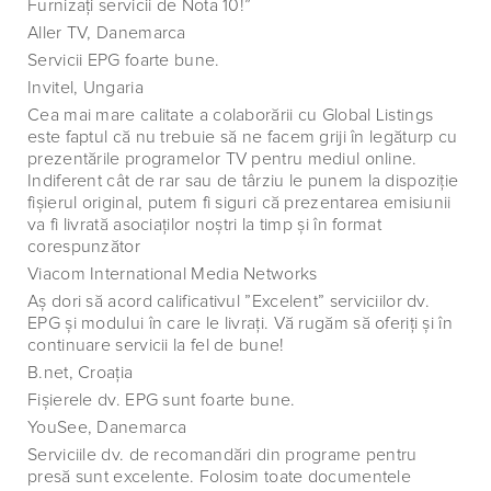
Furnizaţi servicii de Nota 10!”
Aller TV, Danemarca
Servicii EPG foarte bune.
Invitel, Ungaria
Cea mai mare calitate a colaborării cu Global Listings
este faptul că nu trebuie să ne facem griji în legăturp cu
prezentările programelor TV pentru mediul online.
Indiferent cât de rar sau de târziu le punem la dispoziţie
fişierul original, putem fi siguri că prezentarea emisiunii
va fi livrată asociaţilor noştri la timp şi în format
corespunzător
Viacom International Media Networks
Aş dori să acord calificativul ”Excelent” serviciilor dv.
EPG şi modului în care le livraţi. Vă rugăm să oferiţi şi în
continuare servicii la fel de bune!
B.net, Croaţia
Fişierele dv. EPG sunt foarte bune.
YouSee, Danemarca
Serviciile dv. de recomandări din programe pentru
presă sunt excelente. Folosim toate documentele