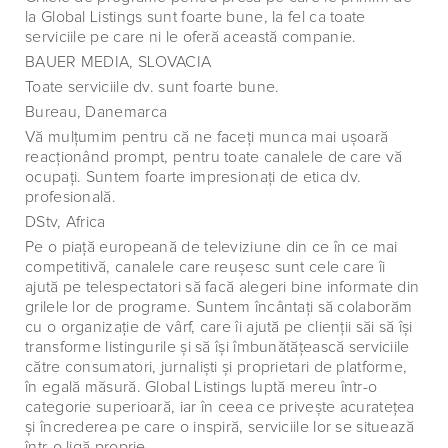
la Global Listings sunt foarte bune, la fel ca toate
serviciile pe care ni le oferă această companie.
BAUER MEDIA, SLOVACIA
Toate serviciile dv. sunt foarte bune.
Bureau, Danemarca
Vă mulţumim pentru că ne faceţi munca mai uşoară
reacţionând prompt, pentru toate canalele de care vă
ocupaţi. Suntem foarte impresionaţi de etica dv.
profesională.
DStv, Africa
Pe o piaţă europeană de televiziune din ce în ce mai
competitivă, canalele care reuşesc sunt cele care îi
ajută pe telespectatori să facă alegeri bine informate din
grilele lor de programe. Suntem încântaţi să colaborăm
cu o organizaţie de vârf, care îi ajută pe clienţii săi să îşi
transforme listingurile şi să îşi îmbunătăţească serviciile
către consumatori, jurnalişti şi proprietari de platforme,
în egală măsură. Global Listings luptă mereu într-o
categorie superioară, iar în ceea ce priveşte acurateţea
şi încrederea pe care o inspiră, serviciile lor se situează
într-o ligă proprie.