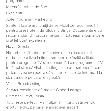
programe!!!!
Media24, Africa de Sud
Excelent!
ApfelProgramm Marketing
Suntem foarte mulţumiţi de serviciul de recomandări
pentru presă oferit de Global Listings. Documentele cu
recomandări din programe sunt întotdeauna foarte clare
şi utile! Sunt excelente.
Nova, Grecia
Nu trebuie să subestimăm nivelul de dificultate al
misiunii de a livra la timp traduceri de înaltă calitate
pentru programe TV şi recomandări din programele TV.
Însă noi ştim că Global Listings este un partener în care
putem avea încredere că va furniza aceste informaţii la
standardele pe care le aşteptăm.
Viasat Broadcasting
Servicii excelente oferite de Global Listings.
Comstar Direct, Rusia
Totul este perfect ! Vă mulţumim încă o data pentru
eforturile dv., pe care le apreciem sincer!