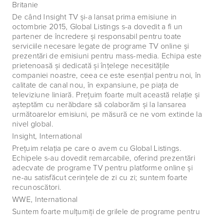
Britanie
De când Insight TV şi-a lansat prima emisiune in
octombrie 2015, Global Listings s-a dovedit a fi un
partener de încredere şi responsabil pentru toate
serviciile necesare legate de programe TV online şi
prezentări de emisiuni pentru mass-media. Echipa este
prietenoasă şi dedicată şi înţelege necesităţile
companiei noastre, ceea ce este esenţial pentru noi, în
calitate de canal nou, în expansiune, pe piaţa de
televiziune liniară. Preţuim foarte mult această relaţie şi
aşteptăm cu nerăbdare să colaborăm şi la lansarea
următoarelor emisiuni, pe măsură ce ne vom extinde la
nivel global.
Insight, International
Preţuim relaţia pe care o avem cu Global Listings.
Echipele s-au dovedit remarcabile, oferind prezentări
adecvate de programe TV pentru platforme online şi
ne-au satisfăcut cerinţele de zi cu zi; suntem foarte
recunoscători.
WWE, International
Suntem foarte mulţumiţi de grilele de programe pentru