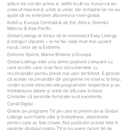
alături de noi din prima zi, astfel încât nu numai că am
crescut împreună, umăr la umăr, dar echipele lor ne-au
ajutat să ne extindem afacerea la nivel global.
KidsCo, Europa Centrală & de Est, Africa, Orientul
Mijlociu & Asia Pacific
Global Listings ar trebui să se numească Easy Listings
(Listinguri Uşoare) – ei ne fac viaţa mult mai uşoară
nouă, celor de la Extreme.
Extreme Sports, Marea Britanie şi Europa
Global Listings este una dintre puţinele companii cu
care lucrăm care chiar face documentele cu
recomandări pentru presă mai uşor de folosit. E grozav
că aceste recomandări din programe ne sosesc la timp,
conţin scurte descrieri ale programelor respective şi au
întotdeauna datele şi orele de difuzare incluse.
Consider că serviciile furnizate sunt excelente.
Canal Digital
Grilele de programe TV pe care le primim de la Global
Listings sunt foarte utile şi îndeplinesc obiectivele
pentru care au fost create. Noi publicăm aceste liste în
paginile ghidului nostru TV şi nu avem niciun fel de