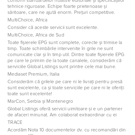
conform standardelor noastre editoriale şi specificaţiilor
tehnice riguroase. Echipe foarte prietenoase şi
săritoare, care ne ajută enorm. Preţuri competitive.
MultiChoice, Africa
Consider că aceste servicii sunt excelente.
MultiChoice, Africa de Sud
Toate fişierele EPG sunt complete, corecte şi trimise la
timp. Toate schimbările intervenite în grile ne sunt
comunicate clar şi în timp util. Dintre toate fişierele EPG
pe care le primim de la toate canalele, considerăm că
serviciile Global Listings sunt printre cele mai bune.
Mediaset Premium, Italia
Considerăm că grilele pe care ni le livraţi pentru presă
sunt excelente, ca şi toate serviciile pe care ni le oferiţi:
toate sunt excelente!
MarCon, Serbia şi Montenegro
Global Listings oferă servicii uimitoare şi e un partener
de afaceri minunat. Am colaborat extraordinar cu ei
TRACE
Acordăm Nota 10 documentelor dv. cu recomandări din