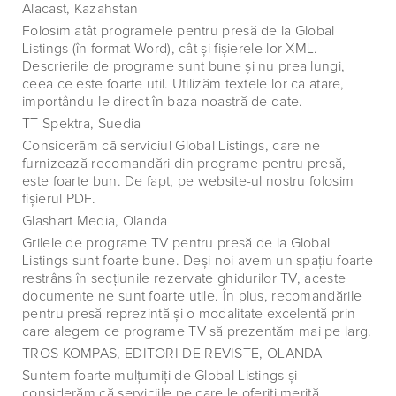
Alacast, Kazahstan
Folosim atât programele pentru presă de la Global
Listings (în format Word), cât şi fişierele lor XML.
Descrierile de programe sunt bune şi nu prea lungi,
ceea ce este foarte util. Utilizăm textele lor ca atare,
importându-le direct în baza noastră de date.
TT Spektra, Suedia
Considerăm că serviciul Global Listings, care ne
furnizează recomandări din programe pentru presă,
este foarte bun. De fapt, pe website-ul nostru folosim
fişierul PDF.
Glashart Media, Olanda
Grilele de programe TV pentru presă de la Global
Listings sunt foarte bune. Deşi noi avem un spaţiu foarte
restrâns în secţiunile rezervate ghidurilor TV, aceste
documente ne sunt foarte utile. În plus, recomandările
pentru presă reprezintă şi o modalitate excelentă prin
care alegem ce programe TV să prezentăm mai pe larg.
TROS KOMPAS, EDITORI DE REVISTE, OLANDA
Suntem foarte mulţumiţi de Global Listings şi
considerăm că serviciile pe care le oferiţi merită