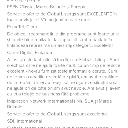
ESPN Classic, Marea Britanie şi Europa
Serviciile oferite de Global Listings sunt EXCELENTE în
toate privinţele ! Vă mulţumim foarte mult.
PrimeTel, Cipru
De obicei, recomandările din programe sunt foarte utile
şi foarte bine realizate. Iar faptul că sunt redactate în
finlandeză reprezintă un avantaj categoric. Excelent!
Canal Digital, Finlanda
A fost şi este fantastic să lucrăm cu Global Listings. Sunt
o echipă care ne ajută foarte mult, cu un timp de reacţie
excelent - ne-au furnizat toate informaţiile cerute. Cum
noi eram o apariţie recentă pe piaţă, am avut o mulţime
de întrebări, dar ei au reuşit să ne uşureze situaţia şi să
ne ajute ori de câte ori am avut nevoie. Am avut şi avem
cu ei o relaţie de business fără probleme.
Inspiration Network International (INI), SUA şi Marea
Britanie
Serviciile oferite de Global Listings sunt excelente.
SDI, International