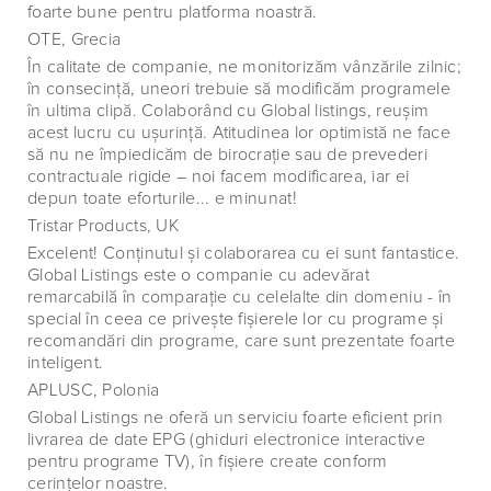
foarte bune pentru platforma noastră.
OTE, Grecia
În calitate de companie, ne monitorizăm vânzările zilnic;
în consecinţă, uneori trebuie să modificăm programele
în ultima clipă. Colaborând cu Global listings, reuşim
acest lucru cu uşurinţă. Atitudinea lor optimistă ne face
să nu ne împiedicăm de birocraţie sau de prevederi
contractuale rigide – noi facem modificarea, iar ei
depun toate eforturile... e minunat!
Tristar Products, UK
Excelent! Conţinutul şi colaborarea cu ei sunt fantastice.
Global Listings este o companie cu adevărat
remarcabilă în comparaţie cu celelalte din domeniu - în
special în ceea ce priveşte fişierele lor cu programe şi
recomandări din programe, care sunt prezentate foarte
inteligent.
APLUSC, Polonia
Global Listings ne oferă un serviciu foarte eficient prin
livrarea de date EPG (ghiduri electronice interactive
pentru programe TV), în fişiere create conform
cerinţelor noastre.