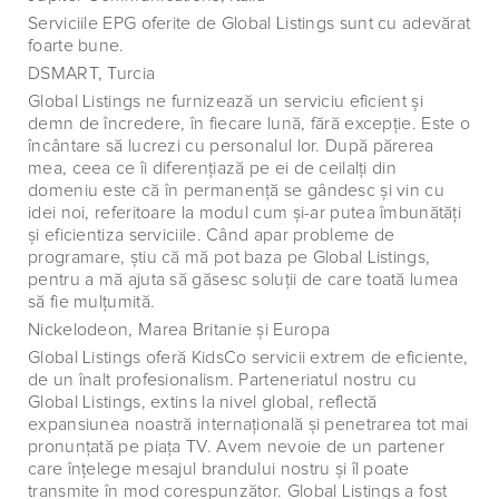
Serviciile EPG oferite de Global Listings sunt cu adevărat
foarte bune.
DSMART, Turcia
Global Listings ne furnizează un serviciu eficient şi
demn de încredere, în fiecare lună, fără excepţie. Este o
încântare să lucrezi cu personalul lor. După părerea
mea, ceea ce îi diferenţiază pe ei de ceilalţi din
domeniu este că în permanenţă se gândesc şi vin cu
idei noi, referitoare la modul cum şi-ar putea îmbunătăţi
şi eficientiza serviciile. Când apar probleme de
programare, ştiu că mă pot baza pe Global Listings,
pentru a mă ajuta să găsesc soluţii de care toată lumea
să fie mulţumită.
Nickelodeon, Marea Britanie şi Europa
Global Listings oferă KidsCo servicii extrem de eficiente,
de un înalt profesionalism. Parteneriatul nostru cu
Global Listings, extins la nivel global, reflectă
expansiunea noastră internaţională şi penetrarea tot mai
pronunţată pe piaţa TV. Avem nevoie de un partener
care înţelege mesajul brandului nostru şi îl poate
transmite în mod corespunzător. Global Listings a fost