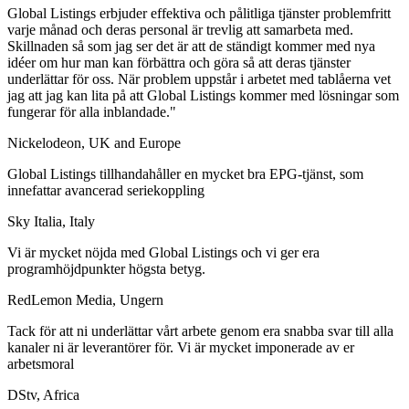
Global Listings erbjuder effektiva och pålitliga tjänster problemfritt
varje månad och deras personal är trevlig att samarbeta med.
Skillnaden så som jag ser det är att de ständigt kommer med nya
idéer om hur man kan förbättra och göra så att deras tjänster
underlättar för oss. När problem uppstår i arbetet med tablåerna vet
jag att jag kan lita på att Global Listings kommer med lösningar som
fungerar för alla inblandade."
Nickelodeon, UK and Europe
Global Listings tillhandahåller en mycket bra EPG-tjänst, som
innefattar avancerad seriekoppling
Sky Italia, Italy
Vi är mycket nöjda med Global Listings och vi ger era
programhöjdpunkter högsta betyg.
RedLemon Media, Ungern
Tack för att ni underlättar vårt arbete genom era snabba svar till alla
kanaler ni är leverantörer för. Vi är mycket imponerade av er
arbetsmoral
DStv, Africa