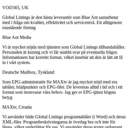
VOD365, UK
Global Listings är den bästa leverantör som Blue Ant samarbetar
med i fråga om kvalitet, effektivitet och servicenivå. Ett alltigenom
enastående företag
Blue Ant Media
Vi är mycket nöjda med tjänsten som Global Listings tillhandahåller.
Personalen är kunnig och vi får snabbt svar på eventuella frågor.
Informationen har korrekt format, vilket innebär att den är lätt att få
in i vårt system.
Deutsche Mailbox, Tyskland
Som EPG-administratör för MAXtv är jag mycket nöjd med era
tablåer, höjdpunkter och EPG-filer. De levereras alltid i tid och i ett
format som motsvarar våra behov. Jag ger er EPG-tjänst högsta
betyg
MAXtv, Croatia
Vi använder både Global Listings programtablåer (i Word) och deras
XML-filer. Programbeskrivningarna är överlag bra och inte för
långa, vilket underlättar för oss. Vi använder deras texter ordagrant