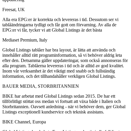
Freesat, UK
Alla era EPG:er är korrekta och levereras i tid. Dessutom ser vi
tablåändringarna tydligt och får gott om förvarning. Av alla de
EPG:er vi får, tycker vi att Global Listings är det bästa
Mediaset Premium, Italy
Global Listings tablåer har bra layout, är lätta att använda och
innehåller alltid rätt programinformation, så vi behöver aldrig leta
efter den. Detsamma gäller uppdateringar, som också annonseras för
alla program. Tablåerna levereras i tid och är alltid av god kvalitet.
Inom vår verksamhet är det viktigt med snabb och fullständig
information, och det tillhandahåller verkligen Global Listings.
BAUER MEDIA, STORBRITANNIEN
BIKE har arbetat med Global Listings sedan 2015. De har ett
tillförlitligt stöttat oss medan vi fortsatt att växa både i Italien och
Storbritannien. Oavsett anledning - när vi behöver dem, ger Global
Listings exceptionell kundservice och teknisk assistans.
BIKE Channel, Europa