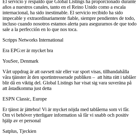
El servicio y respaldo que Global Listings ha proporcionado durante
años a nuestros canales, tanto en el Reino Unido como a escala
internacional, ha sido inestimable. El servicio recibido ha sido
impecable y extraordinariamente fiable, siempre pendientes de todo,
incluso cuando nosotros estamos alerta para asegurarnos de que todo
sale a la perfección en lo que nos toca.
Scripps Networks International
Era EPG:er är mycket bra
YouSee, Denmark
Vårt uppdrag är att oavsett när eller var sport visas, tillhandahålla
våra tjänster åt den sportintresserade publiken – att hitta rätt i tablåer
blir då en viktig del. Global Listings har visat sig vara suveräna på
att åstadkomma just detta
ESPN Classic, Europe
Er tjänst är jättebra! Vi är mycket nöjda med tablåerna som vi får.
Om vi behöver ytterligare information så får vi snabb och positiv
hjälp av er personal
Satplus, Tjeckien