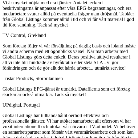
Vi är mycket nöjda med era tjänster. Antalet tecken i
beskrivningarna är anpassat efter våra EPG-begränsningar, och era
medarbetare svarar alltid på eventuella frågor utan dröjsmål. Tablåer
från Global Listings kommer alltid i tid och vi får vårt material i god
tid före sändning. Tack så mycket
TV Control, Grekland
Som företag följer vi vår försäljning på daglig basis och ibland måste
vi ändra schema med ett ögonblicks varsel. När man arbetar med
Global Listings görs detta enkelt. Deras positiva attityd resulterar i
att vi inte blir hindrade av byråkratin eller stela SLA - vi gör
förändringen och de gör allt det hårda arbetet... utmärkt service!
Tristar Products, Storbritannien
Global Listings EPG-tjänst är utmärkt. Datafilerna som ert företag
skickar är också utmärkta. Tack så mycket!
UPdigital, Portugal
Global Listings har tillhandahållit oerhört effektiva och
professionella tjänster. Vi har utökat samarbetet allt eftersom vi har
vuxit internationellt och utökat vår närvaro i TV-utbudet. Vi behöver
en samarbetspartner som förstår vårt varumärkesarbete och som kan
främja det på alla nivåer. Global Listings har funnits där från första