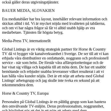
också gäller deras utgivningstjänster.
BAUER MEDIA, SLOVAKIEN
Era mediatablåer har bra layout, innehåller relevant information och
skickas alltid i tid. Vi är mycket nöjda med kvaliteten på tablåerna,
och om vi har några frågor så får vi alltid snabb hjälp av era
medarbetare. Tjänsten får högsta betyg.
Media-Press TV, internationellt
Global Listings är en viktig strategisk partner för Horse & Country
TV då vi bygger vår kanalverksamhet i Sverige. De ser till att vi kan
erbjuda våra distributörer en omfattande, noggrann och professionell
service - när som helst. De förstår våra affärsprioriteringar och de
har visat sig villiga och kapabla till att möta dem. De har ett snabbt
bemötande och erbjuder snabba leveranser vilket resulterat i att vi
kan hålla våra kunder nöjda. Det är ett nöje att arbeta med Global
Listings' arbetsgrupp och jag skulle inte tveka en sekund på att
rekommendera dem.
Horse & Country TV, Europa
Personalen på Global Listings är en pålitlig grupp som kan hantera
den omvälvande TV-miljön. Deras professionalism, noggrannhet,
och hövlighet gör att det är ett nöje att arbeta med dem.