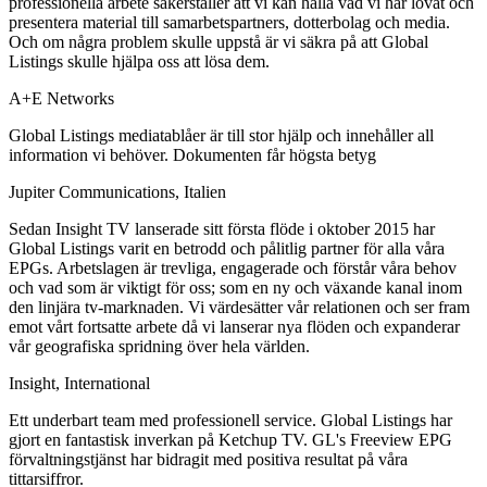
professionella arbete säkerställer att vi kan hålla vad vi har lovat och
presentera material till samarbetspartners, dotterbolag och media.
Och om några problem skulle uppstå är vi säkra på att Global
Listings skulle hjälpa oss att lösa dem.
A+E Networks
Global Listings mediatablåer är till stor hjälp och innehåller all
information vi behöver. Dokumenten får högsta betyg
Jupiter Communications, Italien
Sedan Insight TV lanserade sitt första flöde i oktober 2015 har
Global Listings varit en betrodd och pålitlig partner för alla våra
EPGs. Arbetslagen är trevliga, engagerade och förstår våra behov
och vad som är viktigt för oss; som en ny och växande kanal inom
den linjära tv-marknaden. Vi värdesätter vår relationen och ser fram
emot vårt fortsatte arbete då vi lanserar nya flöden och expanderar
vår geografiska spridning över hela världen.
Insight, International
Ett underbart team med professionell service. Global Listings har
gjort en fantastisk inverkan på Ketchup TV. GL's Freeview EPG
förvaltningstjänst har bidragit med positiva resultat på våra
tittarsiffror.