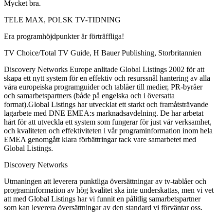
Mycket bra.
TELE MAX, POLSK TV-TIDNING
Era programhöjdpunkter är förträffliga!
TV Choice/Total TV Guide, H Bauer Publishing, Storbritannien
Discovery Networks Europe anlitade Global Listings 2002 för att
skapa ett nytt system för en effektiv och resurssnål hantering av alla
våra europeiska programguider och tablåer till medier, PR-byråer
och samarbetspartners (både på engelska och i översatta
format).Global Listings har utvecklat ett starkt och framåtsträvande
lagarbete med DNE EMEA:s marknadsavdelning. De har arbetat
hårt för att utveckla ett system som fungerar för just vår verksamhet,
och kvaliteten och effektiviteten i vår programinformation inom hela
EMEA genomgått klara förbättringar tack vare samarbetet med
Global Listings.
Discovery Networks
Utmaningen att leverera punktliga översättningar av tv-tablåer och
programinformation av hög kvalitet ska inte underskattas, men vi vet
att med Global Listings har vi funnit en pålitlig samarbetspartner
som kan leverera översättningar av den standard vi förväntar oss.