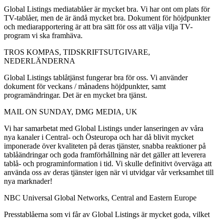
Global Listings mediatablåer är mycket bra. Vi har ont om plats för
TV-tablåer, men de är ändå mycket bra. Dokument för höjdpunkter
och mediarapportering är att bra sätt för oss att välja vilja TV-
program vi ska framhäva.
TROS KOMPAS, TIDSKRIFTSUTGIVARE,
NEDERLÄNDERNA
Global Listings tablåtjänst fungerar bra för oss. Vi använder
dokument för veckans / månadens höjdpunkter, samt
programändringar. Det är en mycket bra tjänst.
MAIL ON SUNDAY, DMG MEDIA, UK
Vi har samarbetat med Global Listings under lanseringen av våra
nya kanaler i Central- och Östeuropa och har då blivit mycket
imponerade över kvaliteten på deras tjänster, snabba reaktioner på
tablåändringar och goda framförhållning när det gäller att leverera
tablå- och programinformation i tid. Vi skulle definitivt överväga att
använda oss av deras tjänster igen när vi utvidgar vår verksamhet till
nya marknader!
NBC Universal Global Networks, Central and Eastern Europe
Presstablåerna som vi får av Global Listings är mycket goda, vilket