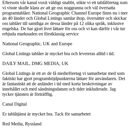
Eftersom vår kanal vuxit väldigt snabbt, sökte vi ett tablåföretag som
vi visste skulle klara av att ge oss noggranna och väl översatta
programtablåer. National Geographic Channel Europe finns nu i mer
än 40 länder och Global Listings samlar ihop, översätter och skickar
oss tablåer till samtliga av dessa länder på 12 olika språk, inklusive
engelska. De har gjort livet lättare för oss och vi kan därför i vår tur
erbjuda marknaden en förstklassig service
National Geographic, UK and Europe
Global Listings tablåer är mycket bra och levereras alltid i tid.
DAILY MAIL, DMG MEDIA, UK
Global Listings är ett av de få medieföretag vi samarbetar med som
faktiskt har gjort programhöjdpunkterna lättare för användaren. Det
är fantastiskt att de anländer i tid med korta beskrivningar av
innehållet och med sändningsdatum och tider inkluderade. Jag
tycker tjänsten är förträfflig.
Canal Digital
Er tablåtjänst är mycket bra. Tack för samarbetet
Red Media, Ryssland