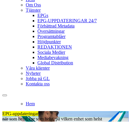
Om Oss
Tjänster
EPGs
EPG-UPPDATERINGAR 24/7
Förbättrad Metadata
Översättningar
Programtablåer
Höjdpunkter
REDAKTIONEN
Sociala Medier
Mediabevakning
Global Distribution
Våra klienter
Nyheter
Jobba på GL
Kontakta oss
Hem
EPG-uppdateringar
när som helst, var som helst, på vilken enhet som helst