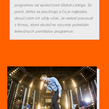
programov od spoločnosti Global Listings. Sú
jasné, ľahko sa používajú a čo je najlepšie,
doručí nám ich vždy včas. Je radosť pracovať
s firmou, ktorá skutočne rozumie potrebám
televíznych prehľadov programov.