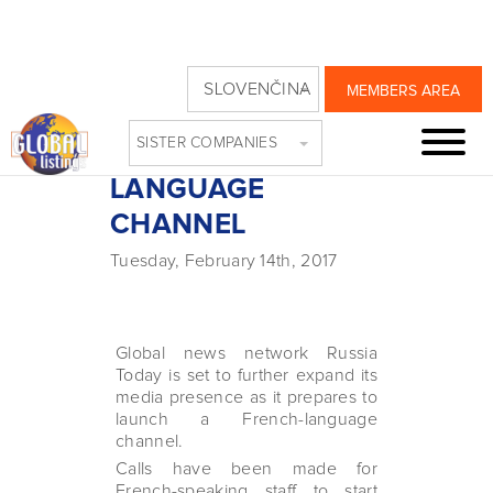
RUSSIA TODAY
SLOVENČINA
MEMBERS AREA
PREPARES FOR
SISTER COMPANIES
FRENCH
LANGUAGE
CHANNEL
Tuesday, February 14th, 2017
Global news network Russia
Today is set to further expand its
media presence as it prepares to
launch a French-language
channel.
Calls have been made for
French-speaking staff to start