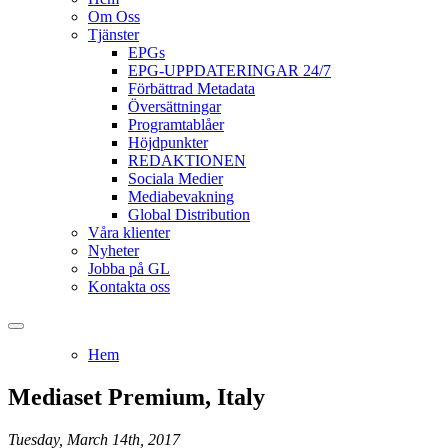
Om Oss
Tjänster
EPGs
EPG-UPPDATERINGAR 24/7
Förbättrad Metadata
Översättningar
Programtablåer
Höjdpunkter
REDAKTIONEN
Sociala Medier
Mediabevakning
Global Distribution
Våra klienter
Nyheter
Jobba på GL
Kontakta oss
Hem
Mediaset Premium, Italy
Tuesday, March 14th, 2017