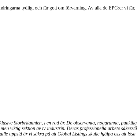
dringarna tydligt och får gott om förvarning. Av alla de EPG:er vi får, t
inklusive Storbritannien, i en rad år. De observanta, noggranna, punktl
men viktig sektion av tv-industrin. Deras professionella arbete säkerstäl
e uppstå är vi säkra på att Global Listings skulle hjälpa oss att lösa