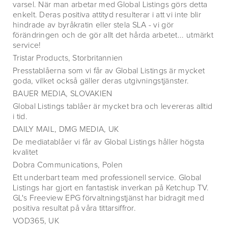
varsel. När man arbetar med Global Listings görs detta
enkelt. Deras positiva attityd resulterar i att vi inte blir
hindrade av byråkratin eller stela SLA - vi gör
förändringen och de gör allt det hårda arbetet... utmärkt
service!
Tristar Products, Storbritannien
Presstablåerna som vi får av Global Listings är mycket
goda, vilket också gäller deras utgivningstjänster.
BAUER MEDIA, SLOVAKIEN
Global Listings tablåer är mycket bra och levereras alltid
i tid.
DAILY MAIL, DMG MEDIA, UK
De mediatablåer vi får av Global Listings håller högsta
kvalitet
Dobra Communications, Polen
Ett underbart team med professionell service. Global
Listings har gjort en fantastisk inverkan på Ketchup TV.
GL's Freeview EPG förvaltningstjänst har bidragit med
positiva resultat på våra tittarsiffror.
VOD365, UK