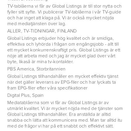
TV-tablåerna vi får av Global Listings är till stor nytta och
fyller sitt syfte. Vi publicerar TV-tablåerna i vår TV-guide
och har inget att klaga på. Vi är också mycket nöjda
med mediatjänsten över lag.
ALLER, TV-TIDNINGAR, FINLAND
Global Listings erbjuder hög kvalitet och är smidiga,
effektiva och lyhörda i frågan om engångsjobb - allt till
ett mycket konkurrenskraftigt pris. Global Listings är ett
nöje att arbeta med och jag är mycket glad över vårt
byte, likaså är mina tv-kontakter.
PBS America, Storbritannien
Global Listings tillhandahåller en mycket effektiv tjänst
när det gäller leverans av EPG-filer och har lyckats ta
fram EPG-filer efter våra specifikationer
Digital Plus, Spain
Mediatablåerna som vi får av Global Listings är av
utmärkt kvalitet. Vi är mycket nöjda med de tjänster som
Global Listings tillhandahåller. Era anställda är alltid
snabba och lätta att kommunicera med. Man tar alltid itu
med de frågor vi har på ett snabbt och effektivt sätt.