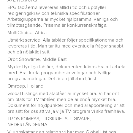
A+E Networks
EPG-tablåerna levereras alltid i tid och uppfyller
redigeringskrav och tekniska specifikationer.
Arbetsgrupperna är mycket hjälpsamma, vänliga och
tillmötesgående. Priserna är konkurrenskraftiga.
MultiChoice, Africa
Utmärkt service. Alla tablåer följer specifikationerna och
levereras i tid. Man tar itu med eventuella frågor snabbt
och på nöjaktigt sätt.
Orbit Showtime, Middle East
Mycket tydliga tablåer, dokumenten känns bra att arbeta
med. Bra, korta programbeskrivningar och tydliga
programändringar. Det är en jättebra tjänst
Omroep, Holland
Global Listings mediatablåer är mycket bra. Vi har ont
om plats för TV-tablåer, men de är ändå mycket bra.
Dokument för höjdpunkter och mediarapportering är att
bra sätt för oss att välja vilja TV-program vi ska framhäva.
TROS KOMPAS, TIDSKRIFTSUTGIVARE,
NEDERLÄNDERNA
Vi uppskattar den relation vi har med Global Listings.