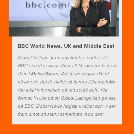
BBC World News, UK and Middle East
Global Listings är en mycket bra partner för
BBC och vi är glada över att få samarbeta med
dem i Mellanöstern. Det är en region där vi
växer och det är viktigt att kunna tillhandahålla
rätt lokal information på rätt språk och i rätt
format. Vi litar på att Global Listings kan ge oss
på BBC Global News högsta kvalitet och vi ser
fram emot ett starkt samarbete med dem.