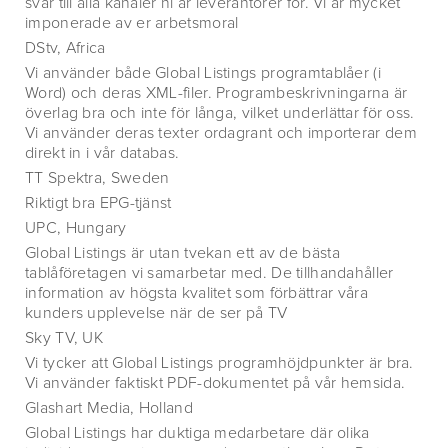
svar till alla kanaler ni är leverantörer för. Vi är mycket
imponerade av er arbetsmoral
DStv, Africa
Vi använder både Global Listings programtablåer (i
Word) och deras XML-filer. Programbeskrivningarna är
överlag bra och inte för långa, vilket underlättar för oss.
Vi använder deras texter ordagrant och importerar dem
direkt in i vår databas.
TT Spektra, Sweden
Riktigt bra EPG-tjänst
UPC, Hungary
Global Listings är utan tvekan ett av de bästa
tablåföretagen vi samarbetar med. De tillhandahåller
information av högsta kvalitet som förbättrar våra
kunders upplevelse när de ser på TV
Sky TV, UK
Vi tycker att Global Listings programhöjdpunkter är bra.
Vi använder faktiskt PDF-dokumentet på vår hemsida.
Glashart Media, Holland
Global Listings har duktiga medarbetare där olika