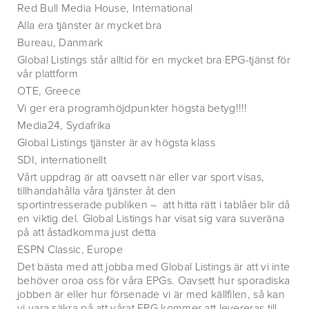
Red Bull Media House, International
Alla era tjänster är mycket bra
Bureau, Danmark
Global Listings står alltid för en mycket bra EPG-tjänst för
vår plattform
OTE, Greece
Vi ger era programhöjdpunkter högsta betyg!!!!
Media24, Sydafrika
Global Listings tjänster är av högsta klass
SDI, internationellt
Vårt uppdrag är att oavsett när eller var sport visas,
tillhandahålla våra tjänster åt den
sportintresserade publiken – att hitta rätt i tablåer blir då
en viktig del. Global Listings har visat sig vara suveräna
på att åstadkomma just detta
ESPN Classic, Europe
Det bästa med att jobba med Global Listings är att vi inte
behöver oroa oss för våra EPGs. Oavsett hur sporadiska
jobben är eller hur försenade vi är med källfilen, så kan
vi vara säkra på att vårat EPG kommer att levereras till