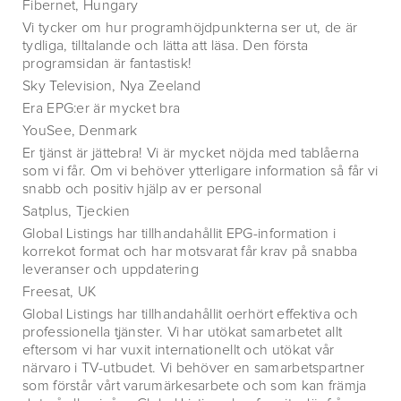
Fibernet, Hungary
Vi tycker om hur programhöjdpunkterna ser ut, de är
tydliga, tilltalande och lätta att läsa. Den första
programsidan är fantastisk!
Sky Television, Nya Zeeland
Era EPG:er är mycket bra
YouSee, Denmark
Er tjänst är jättebra! Vi är mycket nöjda med tablåerna
som vi får. Om vi behöver ytterligare information så får vi
snabb och positiv hjälp av er personal
Satplus, Tjeckien
Global Listings har tillhandahållit EPG-information i
korrekot format och har motsvarat får krav på snabba
leveranser och uppdatering
Freesat, UK
Global Listings har tillhandahållit oerhört effektiva och
professionella tjänster. Vi har utökat samarbetet allt
eftersom vi har vuxit internationellt och utökat vår
närvaro i TV-utbudet. Vi behöver en samarbetspartner
som förstår vårt varumärkesarbete och som kan främja