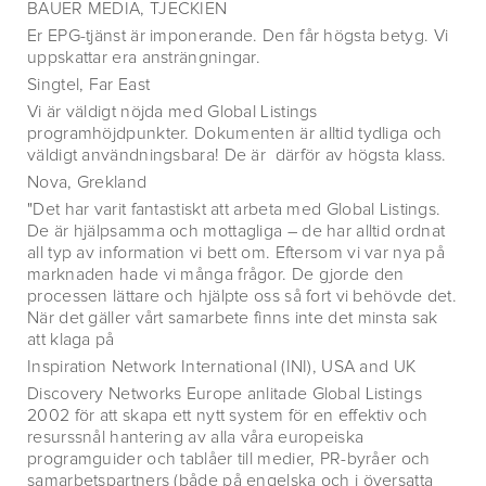
BAUER MEDIA, TJECKIEN
Er EPG-tjänst är imponerande. Den får högsta betyg. Vi
uppskattar era ansträngningar.
Singtel, Far East
Vi är väldigt nöjda med Global Listings
programhöjdpunkter. Dokumenten är alltid tydliga och
väldigt användningsbara! De är därför av högsta klass.
Nova, Grekland
"Det har varit fantastiskt att arbeta med Global Listings.
De är hjälpsamma och mottagliga – de har alltid ordnat
all typ av information vi bett om. Eftersom vi var nya på
marknaden hade vi många frågor. De gjorde den
processen lättare och hjälpte oss så fort vi behövde det.
När det gäller vårt samarbete finns inte det minsta sak
att klaga på
Inspiration Network International (INI), USA and UK
Discovery Networks Europe anlitade Global Listings
2002 för att skapa ett nytt system för en effektiv och
resurssnål hantering av alla våra europeiska
programguider och tablåer till medier, PR-byråer och
samarbetspartners (både på engelska och i översatta