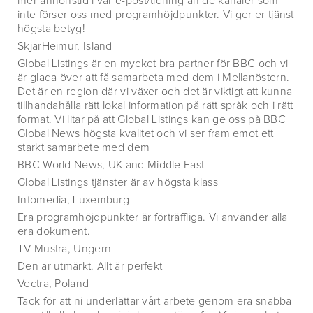
mer annonstid i vår e-post/tidning än de kanaler som
inte förser oss med programhöjdpunkter. Vi ger er tjänst
högsta betyg!
SkjarHeimur, Island
Global Listings är en mycket bra partner för BBC och vi
är glada över att få samarbeta med dem i Mellanöstern.
Det är en region där vi växer och det är viktigt att kunna
tillhandahålla rätt lokal information på rätt språk och i rätt
format. Vi litar på att Global Listings kan ge oss på BBC
Global News högsta kvalitet och vi ser fram emot ett
starkt samarbete med dem
BBC World News, UK and Middle East
Global Listings tjänster är av högsta klass
Infomedia, Luxemburg
Era programhöjdpunkter är förträffliga. Vi använder alla
era dokument.
TV Mustra, Ungern
Den är utmärkt. Allt är perfekt
Vectra, Poland
Tack för att ni underlättar vårt arbete genom era snabba