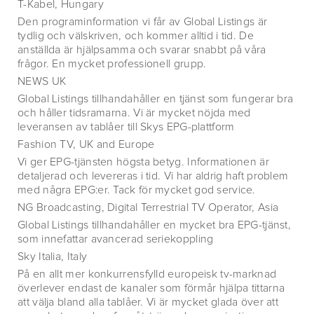
T-Kabel, Hungary
Den programinformation vi får av Global Listings är
tydlig och välskriven, och kommer alltid i tid. De
anställda är hjälpsamma och svarar snabbt på våra
frågor. En mycket professionell grupp.
NEWS UK
Global Listings tillhandahåller en tjänst som fungerar bra
och håller tidsramarna. Vi är mycket nöjda med
leveransen av tablåer till Skys EPG-plattform
Fashion TV, UK and Europe
Vi ger EPG-tjänsten högsta betyg. Informationen är
detaljerad och levereras i tid. Vi har aldrig haft problem
med några EPG:er. Tack för mycket god service.
NG Broadcasting, Digital Terrestrial TV Operator, Asia
Global Listings tillhandahåller en mycket bra EPG-tjänst,
som innefattar avancerad seriekoppling
Sky Italia, Italy
På en allt mer konkurrensfylld europeisk tv-marknad
överlever endast de kanaler som förmår hjälpa tittarna
att välja bland alla tablåer. Vi är mycket glada över att