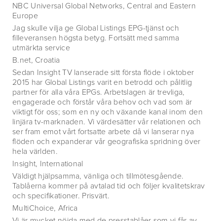
NBC Universal Global Networks, Central and Eastern
Europe
Jag skulle vilja ge Global Listings EPG-tjänst och
filleveransen högsta betyg. Fortsätt med samma
utmärkta service
B.net, Croatia
Sedan Insight TV lanserade sitt första flöde i oktober
2015 har Global Listings varit en betrodd och pålitlig
partner för alla våra EPGs. Arbetslagen är trevliga,
engagerade och förstår våra behov och vad som är
viktigt för oss; som en ny och växande kanal inom den
linjära tv-marknaden. Vi värdesätter vår relationen och
ser fram emot vårt fortsatte arbete då vi lanserar nya
flöden och expanderar vår geografiska spridning över
hela världen.
Insight, International
Väldigt hjälpsamma, vänliga och tillmötesgående.
Tablåerna kommer på avtalad tid och följer kvalitetskrav
och specifikationer. Prisvärt.
MultiChoice, Africa
Vi är mycket nöjda med de presstablåer som vi får av