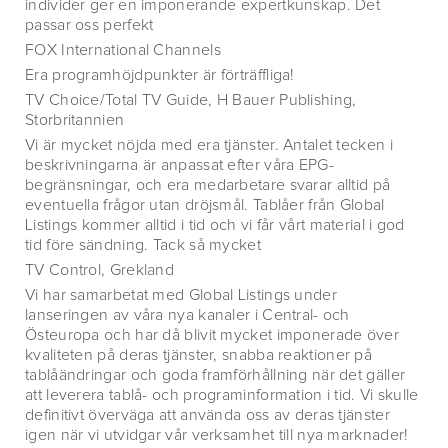
individer ger en imponerande expertkunskap. Det
passar oss perfekt
FOX International Channels
Era programhöjdpunkter är förträffliga!
TV Choice/Total TV Guide, H Bauer Publishing,
Storbritannien
Vi är mycket nöjda med era tjänster. Antalet tecken i
beskrivningarna är anpassat efter våra EPG-
begränsningar, och era medarbetare svarar alltid på
eventuella frågor utan dröjsmål. Tablåer från Global
Listings kommer alltid i tid och vi får vårt material i god
tid före sändning. Tack så mycket
TV Control, Grekland
Vi har samarbetat med Global Listings under
lanseringen av våra nya kanaler i Central- och
Östeuropa och har då blivit mycket imponerade över
kvaliteten på deras tjänster, snabba reaktioner på
tablåändringar och goda framförhållning när det gäller
att leverera tablå- och programinformation i tid. Vi skulle
definitivt överväga att använda oss av deras tjänster
igen när vi utvidgar vår verksamhet till nya marknader!