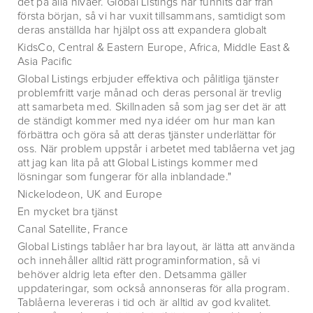
det på alla nivåer. Global Listings har funnits där från
första början, så vi har vuxit tillsammans, samtidigt som
deras anställda har hjälpt oss att expandera globalt
KidsCo, Central & Eastern Europe, Africa, Middle East &
Asia Pacific
Global Listings erbjuder effektiva och pålitliga tjänster
problemfritt varje månad och deras personal är trevlig
att samarbeta med. Skillnaden så som jag ser det är att
de ständigt kommer med nya idéer om hur man kan
förbättra och göra så att deras tjänster underlättar för
oss. När problem uppstår i arbetet med tablåerna vet jag
att jag kan lita på att Global Listings kommer med
lösningar som fungerar för alla inblandade."
Nickelodeon, UK and Europe
En mycket bra tjänst
Canal Satellite, France
Global Listings tablåer har bra layout, är lätta att använda
och innehåller alltid rätt programinformation, så vi
behöver aldrig leta efter den. Detsamma gäller
uppdateringar, som också annonseras för alla program.
Tablåerna levereras i tid och är alltid av god kvalitet.