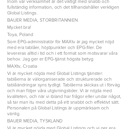
Inom vår verksamhet är det viktigt med snabb och
fullständig information, och det tillhandahåller verkligen
Global Listings.
BAUER MEDIA, STORBRITANNIEN
Mycket bra!
Toya, Poland
Som EPG-administratör för MAXtv är jag mycket nöjd
med era tablåer, höjdpunkter och EPG-filer. De
levereras alltid i tid och i ett format som motsvarar våra
behov. Jag ger er EPG-tjänst högsta betyg
MAXtv, Croatia
Vi är mycket nöjda med Global Listings tjänster:
tablåerna är välorganiserade och strukturerade och
tablåändringar syns tydligt. Tablåerna skickas ut i förväg
och man följer våra utgivningstider. Vi är nöjda med
kvaliteten, och när vi ibland har frågor eller undar något,
så tar man itu med detta på ett snabbt och effektivt sätt.
Personalen på Global Listings är uppmärksam och
vänlig.
BAUER MEDIA, TYSKLAND
Vi är mycket nöjda med Global Listings och vi ger era