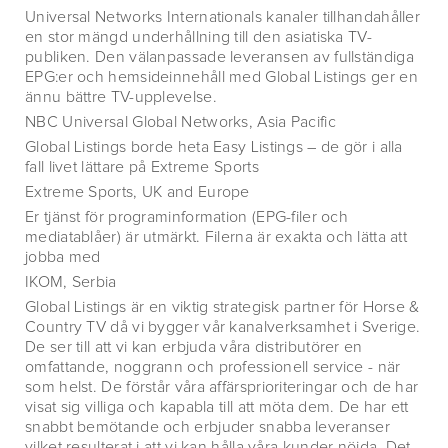
Universal Networks Internationals kanaler tillhandahåller
en stor mängd underhållning till den asiatiska TV-
publiken. Den välanpassade leveransen av fullständiga
EPG:er och hemsideinnehåll med Global Listings ger en
ännu bättre TV-upplevelse.
NBC Universal Global Networks, Asia Pacific
Global Listings borde heta Easy Listings – de gör i alla
fall livet lättare på Extreme Sports
Extreme Sports, UK and Europe
Er tjänst för programinformation (EPG-filer och
mediatablåer) är utmärkt. Filerna är exakta och lätta att
jobba med
IKOM, Serbia
Global Listings är en viktig strategisk partner för Horse &
Country TV då vi bygger vår kanalverksamhet i Sverige.
De ser till att vi kan erbjuda våra distributörer en
omfattande, noggrann och professionell service - när
som helst. De förstår våra affärsprioriteringar och de har
visat sig villiga och kapabla till att möta dem. De har ett
snabbt bemötande och erbjuder snabba leveranser
vilket resulterat i att vi kan hålla våra kunder nöjda. Det