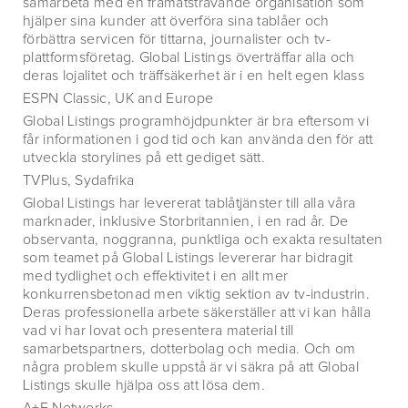
samarbeta med en framåtsträvande organisation som
hjälper sina kunder att överföra sina tablåer och
förbättra servicen för tittarna, journalister och tv-
plattformsföretag. Global Listings överträffar alla och
deras lojalitet och träffsäkerhet är i en helt egen klass
ESPN Classic, UK and Europe
Global Listings programhöjdpunkter är bra eftersom vi
får informationen i god tid och kan använda den för att
utveckla storylines på ett gediget sätt.
TVPlus, Sydafrika
Global Listings har levererat tablåtjänster till alla våra
marknader, inklusive Storbritannien, i en rad år. De
observanta, noggranna, punktliga och exakta resultaten
som teamet på Global Listings levererar har bidragit
med tydlighet och effektivitet i en allt mer
konkurrensbetonad men viktig sektion av tv-industrin.
Deras professionella arbete säkerställer att vi kan hålla
vad vi har lovat och presentera material till
samarbetspartners, dotterbolag och media. Och om
några problem skulle uppstå är vi säkra på att Global
Listings skulle hjälpa oss att lösa dem.