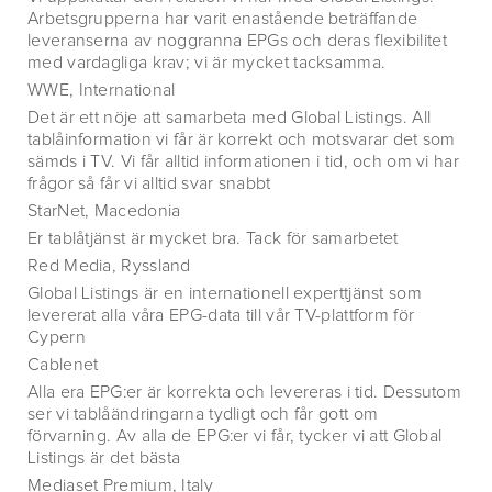
Arbetsgrupperna har varit enastående beträffande
leveranserna av noggranna EPGs och deras flexibilitet
med vardagliga krav; vi är mycket tacksamma.
WWE, International
Det är ett nöje att samarbeta med Global Listings. All
tablåinformation vi får är korrekt och motsvarar det som
sämds i TV. Vi får alltid informationen i tid, och om vi har
frågor så får vi alltid svar snabbt
StarNet, Macedonia
Er tablåtjänst är mycket bra. Tack för samarbetet
Red Media, Ryssland
Global Listings är en internationell experttjänst som
levererat alla våra EPG-data till vår TV-plattform för
Cypern
Cablenet
Alla era EPG:er är korrekta och levereras i tid. Dessutom
ser vi tablåändringarna tydligt och får gott om
förvarning. Av alla de EPG:er vi får, tycker vi att Global
Listings är det bästa
Mediaset Premium, Italy