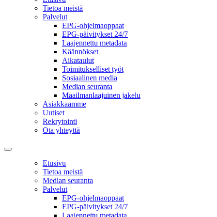
Tietoa meistä
Palvelut
EPG-ohjelmaoppaat
EPG-päivitykset 24/7
Laajennettu metadata
Käännökset
Aikataulut
Toimitukselliset työt
Sosiaalinen media
Median seuranta
Maailmanlaajuinen jakelu
Asiakkaamme
Uutiset
Rekrytointi
Ota yhteyttä
Etusivu
Tietoa meistä
Median seuranta
Palvelut
EPG-ohjelmaoppaat
EPG-päivitykset 24/7
Laajennettu metadata