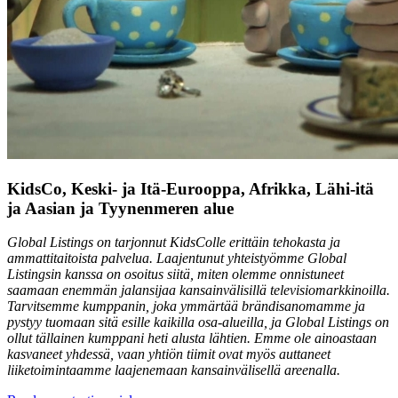
KidsCo, Keski- ja Itä-Eurooppa, Afrikka, Lähi-itä
ja Aasian ja Tyynenmeren alue
Global Listings on tarjonnut KidsColle erittäin tehokasta ja
ammattitaitoista palvelua. Laajentunut yhteistyömme Global
Listingsin kanssa on osoitus siitä, miten olemme onnistuneet
saamaan enemmän jalansijaa kansainvälisillä televisiomarkkinoilla.
Tarvitsemme kumppanin, joka ymmärtää brändisanomamme ja
pystyy tuomaan sitä esille kaikilla osa-alueilla, ja Global Listings on
ollut tällainen kumppani heti alusta lähtien. Emme ole ainoastaan
kasvaneet yhdessä, vaan yhtiön tiimit ovat myös auttaneet
liiketoimintaamme laajenemaan kansainvälisellä areenalla.