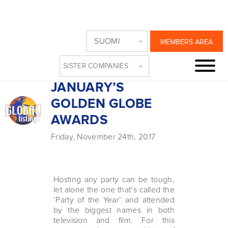
TV COMEDY VET
SUOMI
MEMBERS AREA
SETH MEYERS
SISTER COMPANIES
TAPPED TO HOST
JANUARY’S
GOLDEN GLOBE
AWARDS
Friday, November 24th, 2017
Hosting any party can be tough,
let alone the one that’s called the
‘Party of the Year’ and attended
by the biggest names in both
television and film. For this