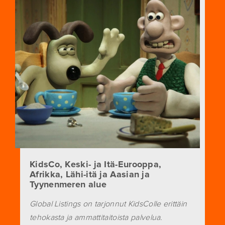
KidsCo, Keski- ja Itä-Eurooppa,
Afrikka, Lähi-itä ja Aasian ja
Tyynenmeren alue
Global Listings on tarjonnut KidsColle erittäin
tehokasta ja ammattitaitoista palvelua.