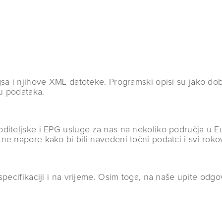
a i njihove XML datoteke. Programski opisi su jako dobri
u podataka.
iteljske i EPG usluge za nas na nekoliko područja u Eur
 napore kako bi bili navedeni točni podatci i svi rokovi
specifikaciji i na vrijeme. Osim toga, na naše upite odgo