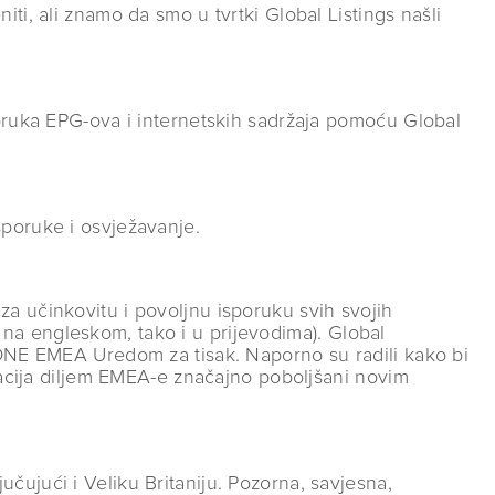
ti, ali znamo da smo u tvrtki Global Listings našli
poruka EPG-ova i internetskih sadržaja pomoću Global
sporuke i osvježavanje.
a učinkovitu i povoljnu isporuku svih svojih
na engleskom, tako i u prijevodima). Global
s DNE EMEA Uredom za tisak. Naporno su radili kako bi
rmacija diljem EMEA-e značajno poboljšani novim
čujući i Veliku Britaniju. Pozorna, savjesna,