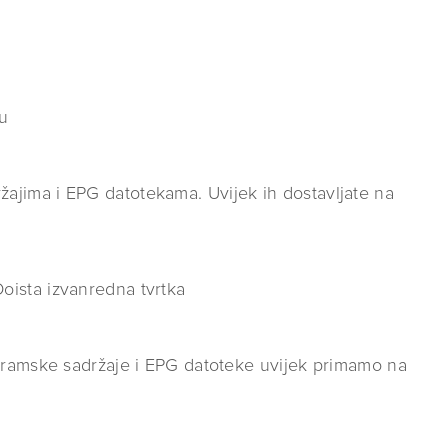
ru
ajima i EPG datotekama. Uvijek ih dostavljate na
 Doista izvanredna tvrtka
ogramske sadržaje i EPG datoteke uvijek primamo na