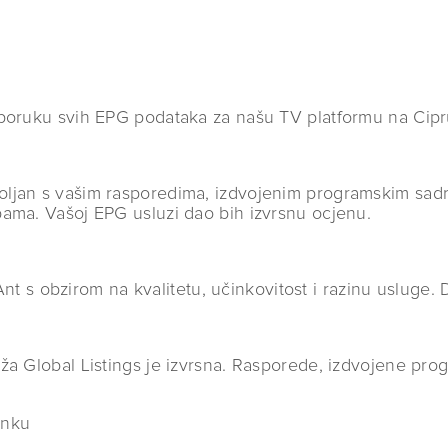
sporuku svih EPG podataka za našu TV platformu na Cip
ljan s vašim rasporedima, izdvojenim programskim sadrž
bama. Vašoj EPG usluzi dao bih izvrsnu ocjenu.
 Ant s obzirom na kvalitetu, učinkovitost i razinu usluge.
ža Global Listings je izvrsna. Rasporede, izdvojene pr
anku