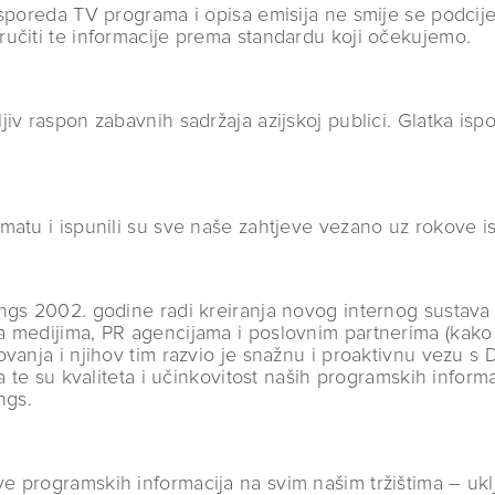
poreda TV programa i opisa emisija ne smije se podcijeni
učiti te informacije prema standardu koji očekujemo.
jiv raspon zabavnih sadržaja azijskoj publici. Glatka is
.
matu i ispunili su sve naše zahtjeve vezano uz rokove i
ngs 2002. godine radi kreiranja novog internog sustava z
 medijima, PR agencijama i poslovnim partnerima (kako 
ovanja i njihov tim razvio je snažnu i proaktivnu vezu 
ma te su kvaliteta i učinkovitost naših programskih info
ngs.
programskih informacija na svim našim tržištima – uklju