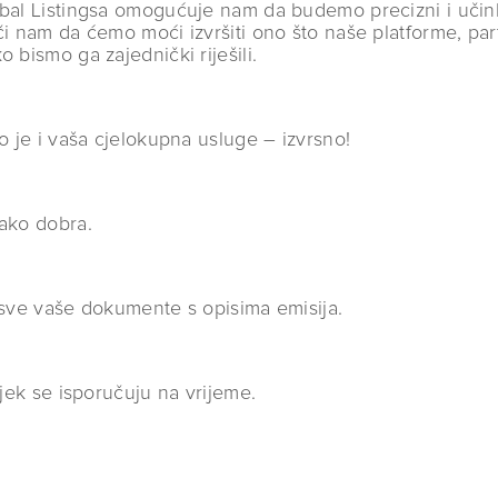
obal Listingsa omogućuje nam da budemo precizni i učink
či nam da ćemo moći izvršiti ono što naše platforme, par
 bismo ga zajednički riješili.
o je i vaša cjelokupna usluge – izvrsno!
jako dobra.
o sve vaše dokumente s opisima emisija.
ijek se isporučuju na vrijeme.