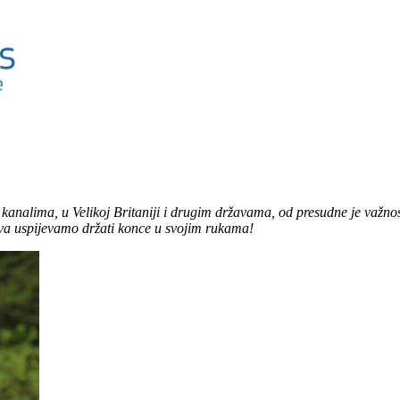
analima, u Velikoj Britaniji i drugim državama, od presudne je važnos
edva uspijevamo držati konce u svojim rukama!