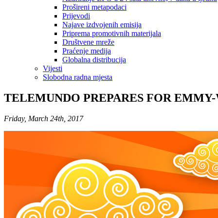
Prošireni metapodaci
Prijevodi
Najave izdvojenih emisija
Priprema promotivnih materijala
Društvene mreže
Praćenje medija
Globalna distribucija
Vijesti
Slobodna radna mjesta
TELEMUNDO PREPARES FOR EMMY-
Friday, March 24th, 2017