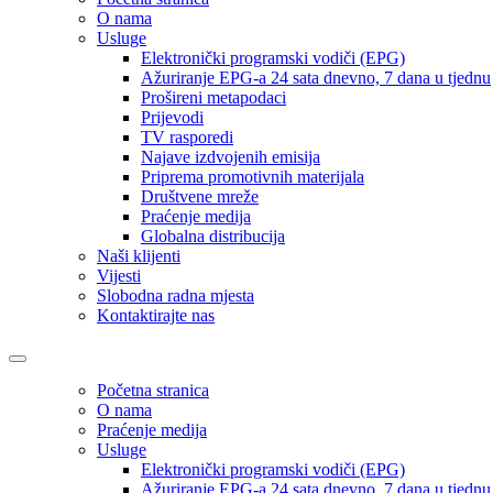
O nama
Usluge
Elektronički programski vodiči (EPG)
Ažuriranje EPG-a 24 sata dnevno, 7 dana u tjednu
Prošireni metapodaci
Prijevodi
TV rasporedi
Najave izdvojenih emisija
Priprema promotivnih materijala
Društvene mreže
Praćenje medija
Globalna distribucija
Naši klijenti
Vijesti
Slobodna radna mjesta
Kontaktirajte nas
Početna stranica
O nama
Praćenje medija
Usluge
Elektronički programski vodiči (EPG)
Ažuriranje EPG-a 24 sata dnevno, 7 dana u tjednu