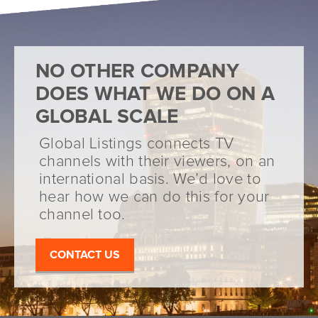
NO OTHER COMPANY
DOES WHAT WE DO ON A
GLOBAL SCALE
Global Listings connects TV
channels with their viewers, on an
international basis. We’d love to
hear how we can do this for your
channel too.
CONTACT US