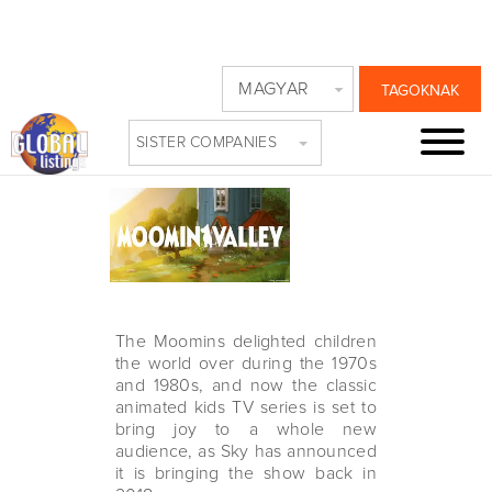
MOOMINS MOVE
MAGYAR
TAGOKNAK
TO SKY
SISTER COMPANIES
Friday, November 17th, 2017
The Moomins delighted children
the world over during the 1970s
and 1980s, and now the classic
animated kids TV series is set to
bring joy to a whole new
audience, as Sky has announced
it is bringing the show back in