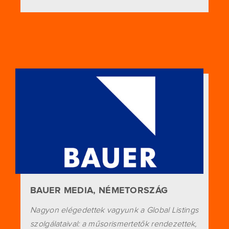
BAUER MEDIA, NÉMETORSZÁG
Nagyon elégedettek vagyunk a Global Listings
szolgálataival: a műsorismertetők rendezettek,