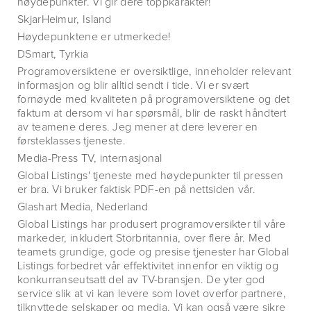
høydepunkter. Vi gir dere toppkarakter!
SkjarHeimur, Island
Høydepunktene er utmerkede!
DSmart, Tyrkia
Programoversiktene er oversiktlige, inneholder relevant
informasjon og blir alltid sendt i tide. Vi er svært
fornøyde med kvaliteten på programoversiktene og det
faktum at dersom vi har spørsmål, blir de raskt håndtert
av teamene deres. Jeg mener at dere leverer en
førsteklasses tjeneste.
Media-Press TV, internasjonal
Global Listings' tjeneste med høydepunkter til pressen
er bra. Vi bruker faktisk PDF-en på nettsiden vår.
Glashart Media, Nederland
Global Listings har produsert programoversikter til våre
markeder, inkludert Storbritannia, over flere år. Med
teamets grundige, gode og presise tjenester har Global
Listings forbedret vår effektivitet innenfor en viktig og
konkurranseutsatt del av TV-bransjen. De yter god
service slik at vi kan levere som lovet overfor partnere,
tilknyttede selskaper og media. Vi kan også være sikre