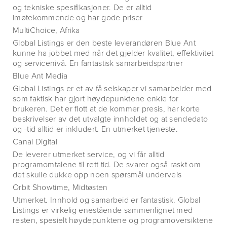
og tekniske spesifikasjoner. De er alltid
imøtekommende og har gode priser
MultiChoice, Afrika
Global Listings er den beste leverandøren Blue Ant
kunne ha jobbet med når det gjelder kvalitet, effektivitet
og servicenivå. En fantastisk samarbeidspartner
Blue Ant Media
Global Listings er et av få selskaper vi samarbeider med
som faktisk har gjort høydepunktene enkle for
brukeren. Det er flott at de kommer presis, har korte
beskrivelser av det utvalgte innholdet og at sendedato
og -tid alltid er inkludert. En utmerket tjeneste.
Canal Digital
De leverer utmerket service, og vi får alltid
programomtalene til rett tid. De svarer også raskt om
det skulle dukke opp noen spørsmål underveis
Orbit Showtime, Midtøsten
Utmerket. Innhold og samarbeid er fantastisk. Global
Listings er virkelig enestående sammenlignet med
resten, spesielt høydepunktene og programoversiktene