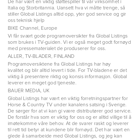
De har vært en viktig støttespiller til vår virksomhet i
Italia og Storbritannia. Uansett hva vi måtte trenge, så
stiller Global Listings alltid opp, yter god service og gir
oss teknisk hjelp
BIKE Channel, Europe
Vi får svært gode programoversikter fra Global Listings
som brukes i TV-guiden. Vi er også meget godt fornøyd
med pressematerialet de produserer for oss.
ALLER, TV-BLADER, FINLAND
Programoversiktene fra Global Listings har høy
kvalitet og blir alltid levert i tide. For TV-bladene er det
viktig å presentere riktig og konsis informasjon. Global
leverer en meget god tjeneste.
BAUER MEDIA, UK
Global Listings har vært en viktig forretningspartner for
Horse & Country TV under kanalens satsing i Sverige.
De sørger for at vi kan gi være distributører god service.
De forstår hva som er viktig for oss og er alltid villige til å
imøtekomme våre behov. At de svarer raskt og leverer
til rett tid betyr at kundene blir fornøyd. Det har vært en
glede å samarbeide med Global Listings, og jeg kan