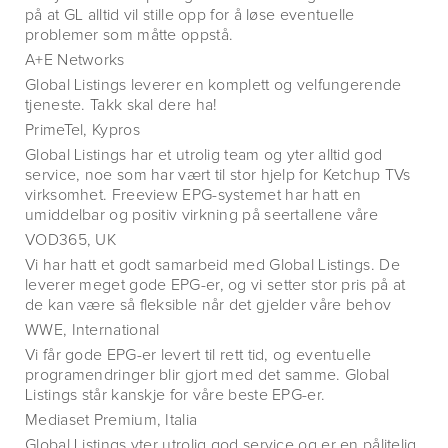
på at GL alltid vil stille opp for å løse eventuelle
problemer som måtte oppstå.
A+E Networks
Global Listings leverer en komplett og velfungerende
tjeneste. Takk skal dere ha!
PrimeTel, Kypros
Global Listings har et utrolig team og yter alltid god
service, noe som har vært til stor hjelp for Ketchup TVs
virksomhet. Freeview EPG-systemet har hatt en
umiddelbar og positiv virkning på seertallene våre
VOD365, UK
Vi har hatt et godt samarbeid med Global Listings. De
leverer meget gode EPG-er, og vi setter stor pris på at
de kan være så fleksible når det gjelder våre behov
WWE, International
Vi får gode EPG-er levert til rett tid, og eventuelle
programendringer blir gjort med det samme. Global
Listings står kanskje for våre beste EPG-er.
Mediaset Premium, Italia
Global Listings yter utrolig god service og er en pålitelig