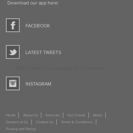
Download our app here:
FACEBOOK
LATEST TWEETS
Twitter feed is not available at the moment.
INSTAGRAM
Home
About Us
Services
Our Clients
News
Careers at GL
Contact Us
Terms & Conditions
Privacy and Policy