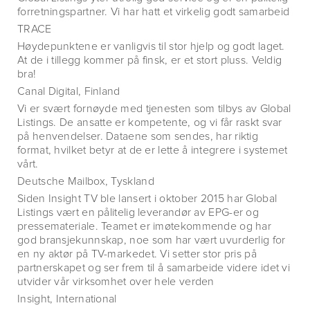
forretningspartner. Vi har hatt et virkelig godt samarbeid
TRACE
Høydepunktene er vanligvis til stor hjelp og godt laget.
At de i tillegg kommer på finsk, er et stort pluss. Veldig
bra!
Canal Digital, Finland
Vi er svært fornøyde med tjenesten som tilbys av Global
Listings. De ansatte er kompetente, og vi får raskt svar
på henvendelser. Dataene som sendes, har riktig
format, hvilket betyr at de er lette å integrere i systemet
vårt.
Deutsche Mailbox, Tyskland
Siden Insight TV ble lansert i oktober 2015 har Global
Listings vært en pålitelig leverandør av EPG-er og
pressemateriale. Teamet er imøtekommende og har
god bransjekunnskap, noe som har vært uvurderlig for
en ny aktør på TV-markedet. Vi setter stor pris på
partnerskapet og ser frem til å samarbeide videre idet vi
utvider vår virksomhet over hele verden
Insight, International