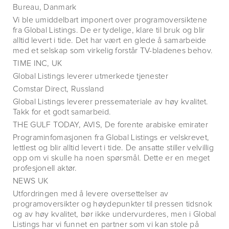
Bureau, Danmark
Vi ble umiddelbart imponert over programoversiktene
fra Global Listings. De er tydelige, klare til bruk og blir
alltid levert i tide. Det har vært en glede å samarbeide
med et selskap som virkelig forstår TV-bladenes behov.
TIME INC, UK
Global Listings leverer utmerkede tjenester
Comstar Direct, Russland
Global Listings leverer pressemateriale av høy kvalitet.
Takk for et godt samarbeid.
THE GULF TODAY, AVIS, De forente arabiske emirater
Programinfomasjonen fra Global Listings er velskrevet,
lettlest og blir alltid levert i tide. De ansatte stiller velvillig
opp om vi skulle ha noen spørsmål. Dette er en meget
profesjonell aktør.
NEWS UK
Utfordringen med å levere oversettelser av
programoversikter og høydepunkter til pressen tidsnok
og av høy kvalitet, bør ikke undervurderes, men i Global
Listings har vi funnet en partner som vi kan stole på