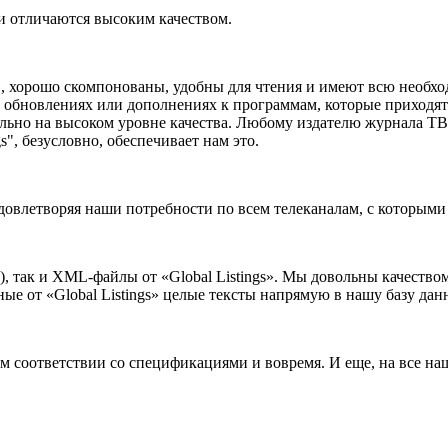
и отличаются высоким качеством.
s", хорошо скомпонованы, удобны для чтения и имеют всю необх
ех обновлениях или дополнениях к программам, которые приходят
ильно на высоком уровне качества. Любому издателю журнала Т
s", безусловно, обеспечивает нам это.
 удовлетворяя наши потребности по всем телеканалам, с которым
 так и XML-файлы от «Global Listings». Мы довольны качеством 
е от «Global Listings» целые тексты напрямую в нашу базу дан
 соответствии со спецификациями и вовремя. И еще, на все на