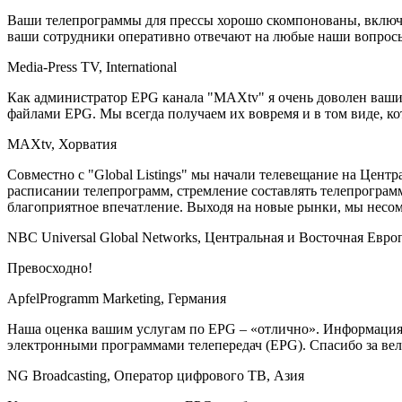
Ваши телепрограммы для прессы хорошо скомпонованы, включа
ваши сотрудники оперативно отвечают на любые наши вопросы
Media-Press TV, International
Как администратор EPG канала "MAXtv" я очень доволен ваш
файлами EPG. Мы всегда получаем их вовремя и в том виде, к
MAXtv, Хорватия
Совместно с "Global Listings" мы начали телевещание на Цен
расписании телепрограмм, стремление составлять телепрограм
благоприятное впечатление. Выходя на новые рынки, мы несом
NBC Universal Global Networks, Центральная и Восточная Евро
Превосходно!
ApfelProgramm Marketing, Германия
Наша оценка вашим услугам по EPG – «отлично». Информация в
электронными программами телепередач (EPG). Спасибо за ве
NG Broadcasting, Оператор цифрового ТВ, Aзия