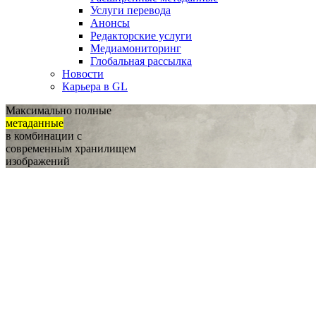
Услуги перевода
Анонсы
Редакторские услуги
Медиамониторинг
Глобальная рассылка
Новости
Карьера в GL
Максимально полные
метаданные
в комбинации с
современным хранилищем
изображений