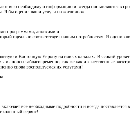
ют всю необходимую информацию и всегда поставляются в срок
. Я бы оценил ваши услуги на «отлично».
ими программами, анонсами и
оторый идеально соответствует нашим потребностям. Я оценива
тральную и Восточную Европу на новых каналах. Высокий урове
мы и анонсы заблаговременно, так же как и качественные элек
ненно снова воспользуемся их услугами!
па
ключает все необходимые подробности и всегда поставляется в
ликолепный сервис!