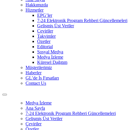
Hakkımızda
Hizmetler
EPG’ler
7-24 Elektronik Program Rehberi Güncellemeleri
Gelişmiş Üst Veriler
Çeviriler
Takvimler
Özetler
Editorial
Sosyal Medya
Medya İzleme
Küresel Dağıtım
Müşterilerimiz
Haberler
GL’de İş Fırsatları
Contact Us
Medya İzleme
Ana Sayfa
7-24 Elektronik Program Rehberi Güncellemeleri
Gelişmiş Üst Veriler
Çeviriler
Özetler