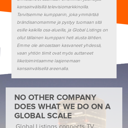
kansainvälisillä televisiomarkkinoilla.
Tarvitsemme kumppanin, joka ymmärtää
brändisanomamme ja pystyy tuomaan sitä
esille kaikilla osa-alueilla, ja Global Listings on
ollut tällainen kumppani heti alusta lähtien.
Emme ole ainoastaan kasvaneet yhdessä,
vaan yhtiön tiimit ovat myös auttaneet
READ MORE TESTIMONIALS
liiketoimintaamme laajenemaan
kansainvälisellä areenalla.
NO OTHER COMPANY
DOES WHAT WE DO ON A
GLOBAL SCALE
Global Listings connects TV