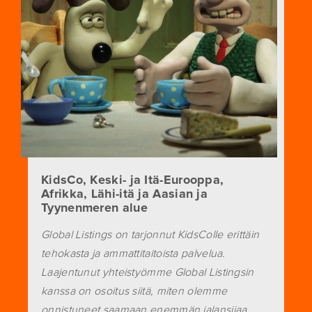
KidsCo, Keski- ja Itä-Eurooppa,
Afrikka, Lähi-itä ja Aasian ja
Tyynenmeren alue
Global Listings on tarjonnut KidsColle erittäin
tehokasta ja ammattitaitoista palvelua.
Laajentunut yhteistyömme Global Listingsin
kanssa on osoitus siitä, miten olemme
onnistuneet saamaan enemmän jalansijaa